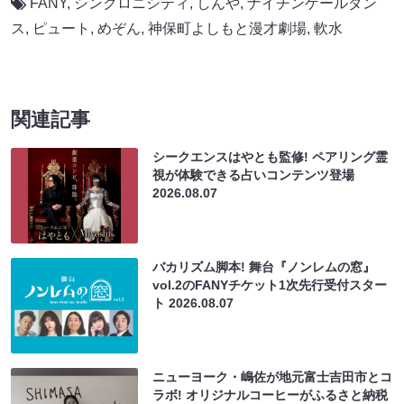
FANY
,
シンクロニシティ
,
しんや
,
ナイチンゲールダン
ス
,
ピュート
,
めぞん
,
神保町よしもと漫才劇場
,
軟水
関連記事
シークエンスはやとも監修! ペアリング霊
視が体験できる占いコンテンツ登場
2026.08.07
バカリズム脚本! 舞台『ノンレムの窓』
vol.2のFANYチケット1次先行受付スター
ト
2026.08.07
ニューヨーク・嶋佐が地元富士吉田市とコ
ラボ! オリジナルコーヒーがふるさと納税