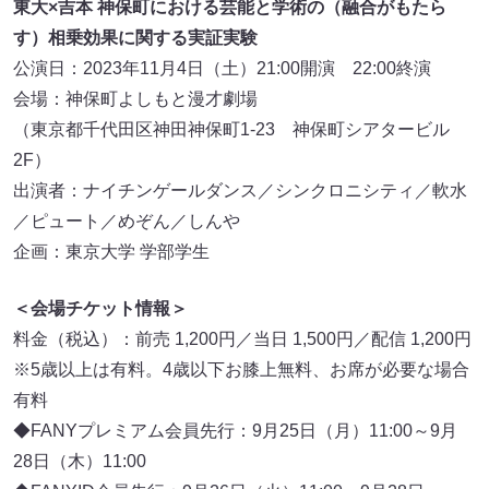
東大×吉本 神保町における芸能と学術の（融合がもたら
す）相乗効果に関する実証実験
公演日：2023年11月4日（土）21:00開演 22:00終演
会場：神保町よしもと漫才劇場
（東京都千代田区神田神保町1-23 神保町シアタービル
2F）
出演者：ナイチンゲールダンス／シンクロニシティ／軟水
／ピュート／めぞん／しんや
企画：東京大学 学部学生
＜会場チケット情報＞
料金（税込）：前売 1,200円／当日 1,500円／配信 1,200円
※5歳以上は有料。4歳以下お膝上無料、お席が必要な場合
有料
◆FANYプレミアム会員先行：9月25日（月）11:00～9月
28日（木）11:00