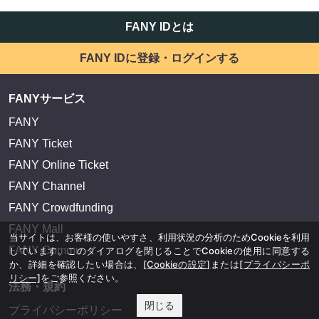
FANY IDとは
FANY IDに登録・ログインする
FANYサービス
FANY
FANY Ticket
FANY Online Ticket
FANY Channel
FANY Crowdfunding
FANY Mall
当サイトは、お客様の使いやすさ、利用状況の分析のためCookieを利用
FANY Commu
しています。このダイアログを閉じることでCookieの使用に同意する
か、詳細を確認したい場合は、
[Cookieの設定]
または
[プライバシーポ
リシー]
をご参照ください。
法務・規約
閉じる
プライバシーポリシー