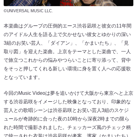
©UNIVERSAL MUSIC LLC.
本楽曲はグループの圧倒的エース渋谷凪咲と彼女の11年間
のアイドル人生を語る上で欠かせない彼女とゆかりの深い
3組のお笑い芸人、「ダイアン」、「かまいたち」、「見
取り図」を迎えた楽曲。上京をテーマとした楽曲で、一人
で旅立つこれからの悩みやつらいことに寄り添って、背中
をそっと押してくれる新しい環境に身を置く人への応援歌
となっています。
今回のMusic Videoは夢を追いかけて大阪から東京へと上京
する渋谷凪咲をイメージした映像となっており、印象的な
芸人との歌唱シーンは渋谷凪咲とお笑い芸人3組のスケジ
ュールが奇跡的に合った夜の10時から深夜2時までの限ら
れた時間で撮影されました。チェッカーズ風のチェック柄
で統一された衣装は渋谷凪咲が考案。濱家（かまいたち）