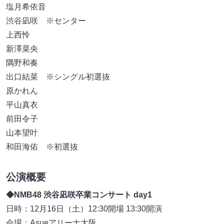
塩月希依音
渋谷凪咲 ※センター
上西怜
新澤菜央
隅野和奏
出口結菜 ※シングル初選抜
原かれん
平山真衣
前田令子
山本望叶
和田海佑 ※初選抜
公演概要
◆NMB48 渋谷凪咲卒業コンサート day1
日時：12月16日（土）12:30開場 13:30開演
会場：Asueアリーナ大阪