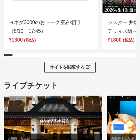
ヨネダ2000のおトーク座右衛門
シスター 井坂
（8/10 17:45）
テリィズ編～（8
¥1300
¥1800
(税込)
(税込)
サイトを閲覧する
ライブチケット