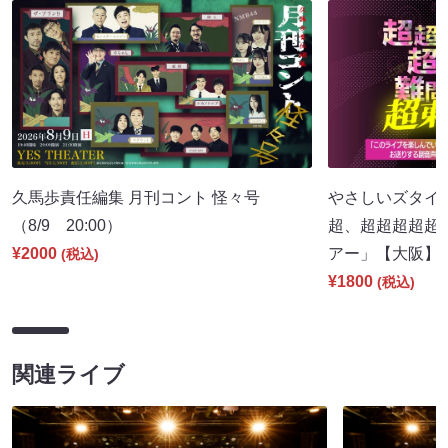
久馬歩責任編集 月刊コント 怪々号
やさしいズタイpr
（8/9 20:00）
超、超超超超超
¥2000
アー」【大阪】（8
(税込)
¥1800
(税込)
関連ライブ