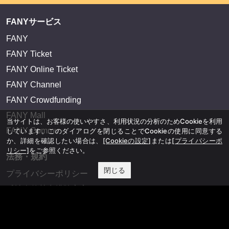
FANYサービス
FANY
FANY Ticket
FANY Online Ticket
FANY Channel
FANY Crowdfunding
FANY Mall
当サイトは、お客様の使いやすさ、利用状況の分析のためCookieを利用
FANY Commu
しています。このダイアログを閉じることでCookieの使用に同意する
か、詳細を確認したい場合は、
[Cookieの設定]
または
[プライバシーポ
リシー]
をご参照ください。
法務・規約
閉じる
プライバシーポリシー
反社会的勢力排除宣言
会社情報