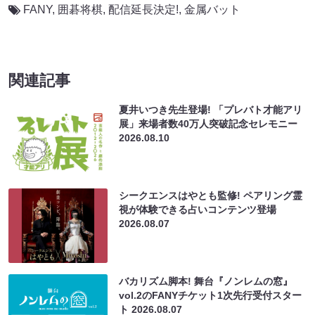
FANY
,
囲碁将棋
,
配信延長決定!
,
金属バット
関連記事
夏井いつき先生登場! 「プレバト才能アリ
展」来場者数40万人突破記念セレモニー
2026.08.10
シークエンスはやとも監修! ペアリング霊
視が体験できる占いコンテンツ登場
2026.08.07
バカリズム脚本! 舞台『ノンレムの窓』
vol.2のFANYチケット1次先行受付スター
ト
2026.08.07