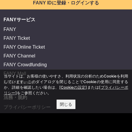
FANY IDに登録・ログインする
FANYサービス
FANY
FANY Ticket
FANY Online Ticket
FANY Channel
FANY Crowdfunding
FANY Mall
当サイトは、お客様の使いやすさ、利用状況の分析のためCookieを利用
しています。このダイアログを閉じることでCookieの使用に同意する
FANY Commu
か、詳細を確認したい場合は、
[Cookieの設定]
または
[プライバシーポ
リシー]
をご参照ください。
法務・規約
閉じる
プライバシーポリシー
反社会的勢力排除宣言
会社情報