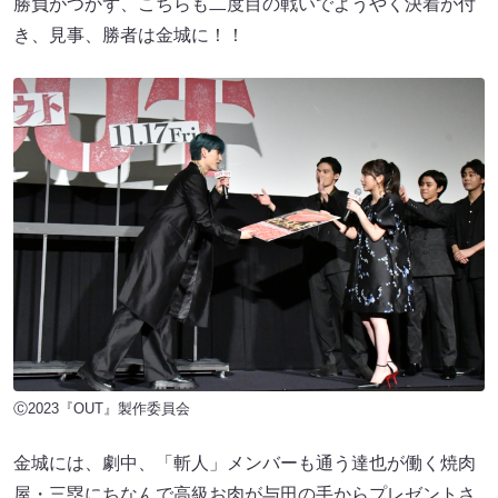
勝負がつかず、こちらも二度目の戦いでようやく決着が付
き、見事、勝者は金城に！！
Ⓒ2023『OUT』製作委員会
金城には、劇中、「斬人」メンバーも通う達也が働く焼肉
屋・三塁にちなんで高級お肉が与田の手からプレゼントさ