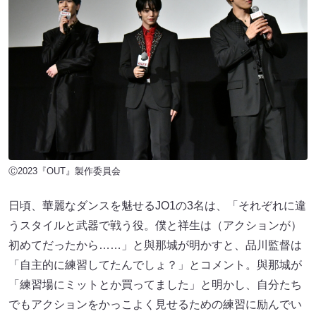
Ⓒ2023『OUT』製作委員会
日頃、華麗なダンスを魅せるJO1の3名は、「それぞれに違
うスタイルと武器で戦う役。僕と祥生は（アクションが）
初めてだったから……」と與那城が明かすと、品川監督は
「自主的に練習してたんでしょ？」とコメント。與那城が
「練習場にミットとか買ってました」と明かし、自分たち
でもアクションをかっこよく見せるための練習に励んでい