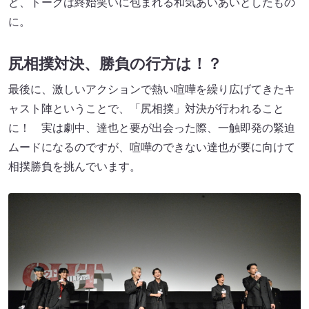
ど、トークは終始笑いに包まれる和気あいあいとしたもの
に。
尻相撲対決、勝負の行方は！？
最後に、激しいアクションで熱い喧嘩を繰り広げてきたキ
ャスト陣ということで、「尻相撲」対決が行われること
に！ 実は劇中、達也と要が出会った際、一触即発の緊迫
ムードになるのですが、喧嘩のできない達也が要に向けて
相撲勝負を挑んでいます。