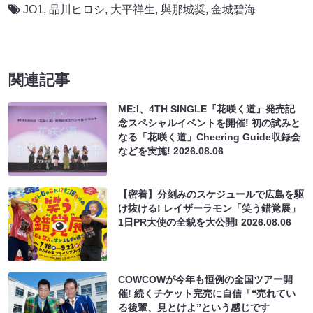
JO1
,
品川ヒロシ
,
大平祥生
,
與那城奨
,
金城碧海
関連記事
ME:I、4TH SINGLE『花咲く道』発売記
念スペシャルイベントを開催! 初の試みと
なる「花咲く道」Cheering Guide収録会
などを実施!
2026.08.06
【密着】分刻みのスケジュールで広島を駆
け抜ける! レイザーラモン「笑う錯覚展」
1日PR大使の全貌を大公開!
2026.08.06
COWCOWが今年も恒例の全国ツアー開
催! 続くチケット完売に自信「“売れてい
る後輩、見とけよ”という感じです