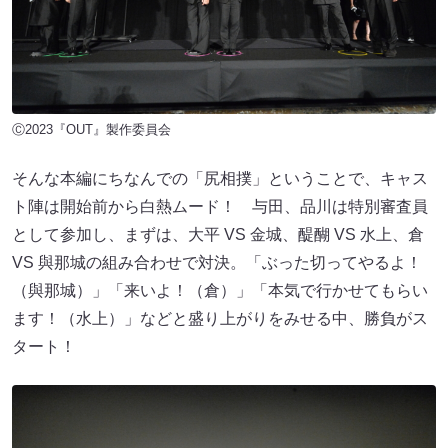
Ⓒ2023『OUT』製作委員会
そんな本編にちなんでの「尻相撲」ということで、キャス
ト陣は開始前から白熱ムード！ 与田、品川は特別審査員
として参加し、まずは、大平 VS 金城、醍醐 VS 水上、倉
VS 與那城の組み合わせで対決。「ぶった切ってやるよ！
（與那城）」「来いよ！（倉）」「本気で行かせてもらい
ます！（水上）」などと盛り上がりをみせる中、勝負がス
タート！