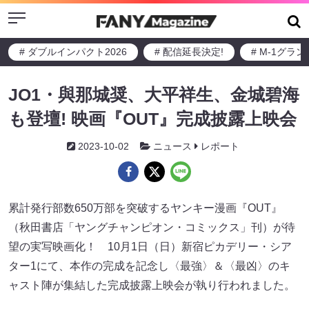
Menu
# ダブルインパクト2026
# 配信延長決定!
# M-1グラ
JO1・與那城奨、大平祥生、金城碧海
も登壇! 映画『OUT』完成披露上映会
2023-10-02
ニュース
レポート
累計発行部数650万部を突破するヤンキー漫画『OUT』
（秋田書店「ヤングチャンピオン・コミックス」刊）が待
望の実写映画化！ 10月1日（日）新宿ピカデリー・シア
ター1にて、本作の完成を記念し〈最強〉＆〈最凶〉のキ
ャスト陣が集結した完成披露上映会が執り行われました。