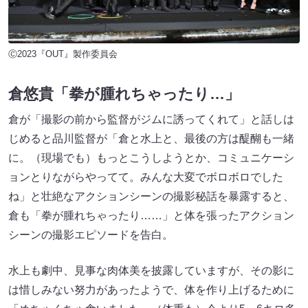
Ⓒ2023『OUT』製作委員会
倉悠貴「拳が腫れちゃったり…」
倉が「撮影の前から監督がジムに誘ってくれて」と話しは
じめると品川監督が「倉と水上と、最後の方は醍醐も一緒
に。（現場でも）もっとこうしようとか、コミュニケーシ
ョンとりながらやってて。みんな大変でボロボロでした
ね」と壮絶なアクションシーンの撮影秘話を暴露すると、
倉も「拳が腫れちゃったり……」と体を張ったアクション
シーンの撮影エピソードを告白。
水上も劇中、見事な肉体美を披露していますが、その影に
は惜しみない努力があったようで、体を作り上げるために