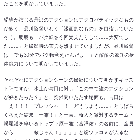
たことを明かしていました。
醍醐が演じる丹沢のアクションはアクロバティックなもの
が多く、品川監督いわく「漫画的なもの」を目指していた
そう。醍醐も「バク転を今回覚えたりして……大変でし
た……」と撮影時の苦労を滲ませていましたが、品川監督
は「でも30分でバク転覚えたんだよ！」と醍醐の驚異の身
体能力について明かしていました。
それぞれにアクションシーンの撮影について明かすキャス
ト陣ですが、水上が与田に対し「この中で誰のアクション
が好きだった？」と、突然問いただす場面も。与田は
「え！！！ プレッシャー！ どうしよう……」としばら
く考えた結果「一雅！」と一言。斬人と敵対するチーム・
爆羅漢を率いるトップ下原一雅（宮澤佑）の名前に、全員
から「「「「敵じゃん！」」」」と総ツッコミが入るな