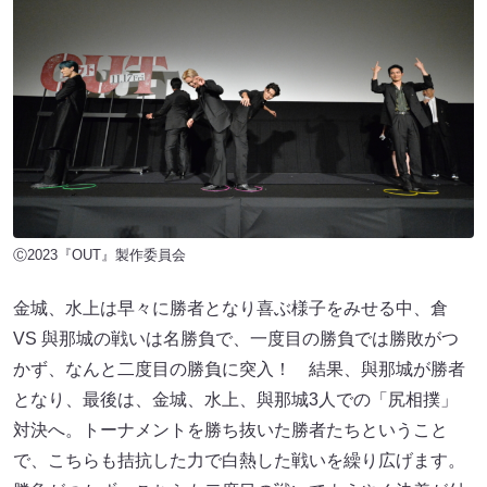
Ⓒ2023『OUT』製作委員会
金城、水上は早々に勝者となり喜ぶ様子をみせる中、倉
VS 與那城の戦いは名勝負で、一度目の勝負では勝敗がつ
かず、なんと二度目の勝負に突入！ 結果、與那城が勝者
となり、最後は、金城、水上、與那城3人での「尻相撲」
対決へ。トーナメントを勝ち抜いた勝者たちということ
で、こちらも拮抗した力で白熱した戦いを繰り広げます。