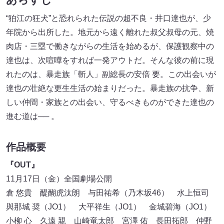
“狛江の狂犬”と恐れられた伝説の超不良・井口達也が、少
年院から出所した。地元から遠く離れた叔父叔母の元、焼
肉店・三塁で働きながらの生活を始めるが、保護観察中の
達也は、次喧嘩をすれば一発アウトだ。そんな彼の前に現
れたのは、暴走族「斬人」副総長の安倍 要。この出会いが
達也の壮絶な更生生活の始まりだった。暴走族の抗争、新
しい仲間・家族との出会い、守るべきものができた達也の
進む道は── 。
作品概要
『OUT』
11月17日（金）全国劇場公開
倉 悠貴 醍醐虎汰朗 与田祐希（乃木坂46） ⽔上恒司
與那城 奨（JO1） ⼤平祥⽣（JO1） ⾦城碧海（JO1）
小柳 心 久遠 親 山崎竜太郎 宮澤 佑 長田拓郎 仲野