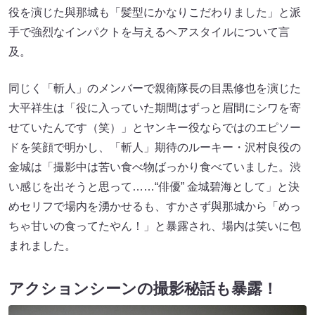
役を演じた與那城も「髪型にかなりこだわりました」と派
手で強烈なインパクトを与えるヘアスタイルについて言
及。
同じく「斬人」のメンバーで親衛隊長の目黒修也を演じた
⼤平祥⽣は「役に入っていた期間はずっと眉間にシワを寄
せていたんです（笑）」とヤンキー役ならではのエピソー
ドを笑顔で明かし、「斬人」期待のルーキー・沢村良役の
⾦城は「撮影中は苦い食べ物ばっかり食べていました。渋
い感じを出そうと思って……“俳優” 金城碧海として」と決
めセリフで場内を湧かせるも、すかさず與那城から「めっ
ちゃ甘いの食ってたやん！」と暴露され、場内は笑いに包
まれました。
アクションシーンの撮影秘話も暴露！