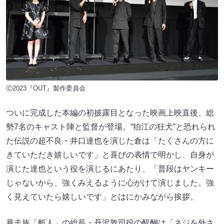
Ⓒ2023『OUT』製作委員会
ついに完成した本編の初披露目となった映画上映直後、総
勢7名のキャスト陣と監督が登場。“狛江の狂犬”と恐れられ
た伝説の超不良・井口達也を演じた倉は「たくさんの方に
きていただき嬉しいです」と喜びの表情で明かし、自身が
演じた達也という役を演じるにあたり、「普段はヤンキー
じゃないから、強くみえるように心がけて演じました。強
く見えていたら嬉しいです」とはにかみながら挨拶。
暴走族「斬人」の総長・丹沢敦司役の醍醐は「ネジを外さ