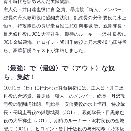
青年時代を詰め込んだ実録物語。
主人公・井口達也役に倉 悠貴、暴走族「斬人」メンバー、
総長の丹沢敦司役に醍醐虎汰朗、副総長の安倍 要役に⽔上
恒司、特攻隊長の長嶋圭吾役にJO1 與那城 奨、親衛隊長・
目黒修也役にJO1 ⼤平祥⽣、期待のルーキー・沢村 良役に
JO1 ⾦城碧海、ヒロイン・皆川千紘役に乃木坂46 与田祐希
ら、豪華新鋭キャストが集結しました。
〈最強〉で〈最凶〉で〈アウト〉な奴
ら、集結！
10月1日（日）に行われた舞台挨拶には、主人公・井口達
也役の倉悠貴、暴走族「斬人」のメンバー、総長・丹沢敦
司役の醍醐虎汰朗、副総長・安倍要役の⽔上恒司、特攻隊
長・長嶋圭吾役の與那城奨（JO1）、親衛隊長・目黒修也
役の⼤平祥⽣（JO1）、期待のルーキー・沢村良役の⾦城
碧海（JO1）、ヒロイン・皆川千紘役の与田祐希（乃木坂