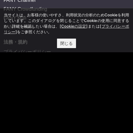
FANY Channel
FANY Crowdfunding
当サイトは、お客様の使いやすさ、利用状況の分析のためCookieを利用
FANY Mall
しています。このダイアログを閉じることでCookieの使用に同意する
か、詳細を確認したい場合は、
[Cookieの設定]
または
[プライバシーポ
FANY Commu
リシー]
をご参照ください。
法務・規約
閉じる
プライバシーポリシー
反社会的勢力排除宣言
会社情報
吉本興業株式会社
お問い合わせ
その他
よしもとニュースセンターアーカイブ