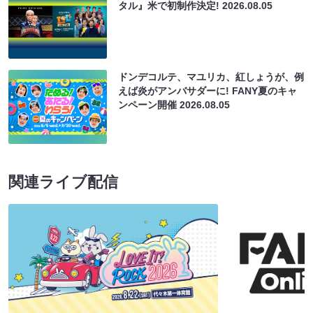
タル』米で初制作決定!
2026.08.05
ドンデコルテ、マユリカ、紅しょうが、例
えば炎がアンバサダーに! FANY夏のキャ
ンペーン開催
2026.08.05
関連ライブ配信