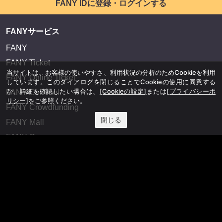
FANY IDに登録・ログインする
FANYサービス
FANY
FANY Ticket
当サイトは、お客様の使いやすさ、利用状況の分析のためCookieを利用
FANY Online Ticket
しています。このダイアログを閉じることでCookieの使用に同意する
か、詳細を確認したい場合は、
[Cookieの設定]
または
[プライバシーポ
FANY Channel
リシー]
をご参照ください。
FANY Crowdfunding
閉じる
FANY Mall
FANY Commu
法務・規約
プライバシーポリシー
反社会的勢力排除宣言
会社情報