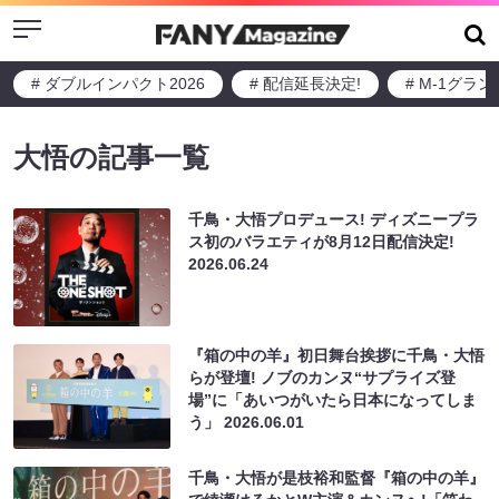
Menu
# ダブルインパクト2026
# 配信延長決定!
# M-1グラ
大悟の記事一覧
千鳥・大悟プロデュース! ディズニープラ
ス初のバラエティが8月12日配信決定!
2026.06.24
『箱の中の羊』初日舞台挨拶に千鳥・大悟
らが登壇! ノブのカンヌ“サプライズ登
場”に「あいつがいたら日本になってしま
う」
2026.06.01
千鳥・大悟が是枝裕和監督『箱の中の羊』