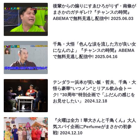
後輩からの煽りにすゑひろがりず・南條が
まさかのガチギレ!?『チャンスの時間』
ABEMAで無料見逃し配信中!
2025.06.03
千鳥・大悟「色んな涙を流した方が良い女
になんのよ」『チャンスの時間』ABEMA
で無料見逃し配信中!
2025.04.16
テンダラー浜本が笑い飯・哲夫、千鳥・大
悟ら豪華“いつメン”とリアル飲み会トー
ク! “30周年”特別企画で「ふだんの感じを
お見せしたい」
2024.12.18
『火曜は全力！華大さんと千鳥くん』大人
気スパイ企画にPerfumeがまさかの初参
戦!
2024.12.10