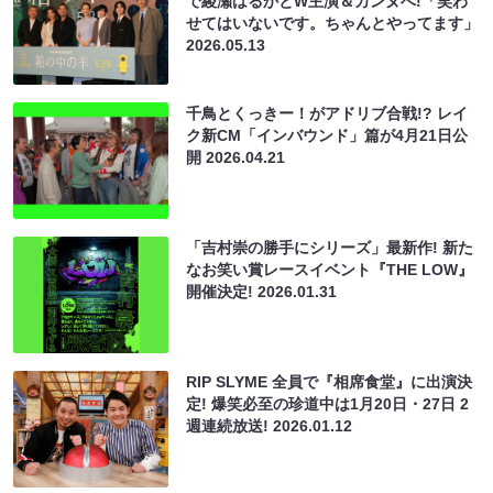
で綾瀬はるかとW主演＆カンヌへ!「笑わ
せてはいないです。ちゃんとやってます」
2026.05.13
千鳥とくっきー！がアドリブ合戦!? レイ
ク新CM「インバウンド」篇が4月21日公
開
2026.04.21
「吉村崇の勝手にシリーズ」最新作! 新た
なお笑い賞レースイベント『THE LOW』
開催決定!
2026.01.31
RIP SLYME 全員で『相席食堂』に出演決
定! 爆笑必至の珍道中は1月20日・27日 2
週連続放送!
2026.01.12