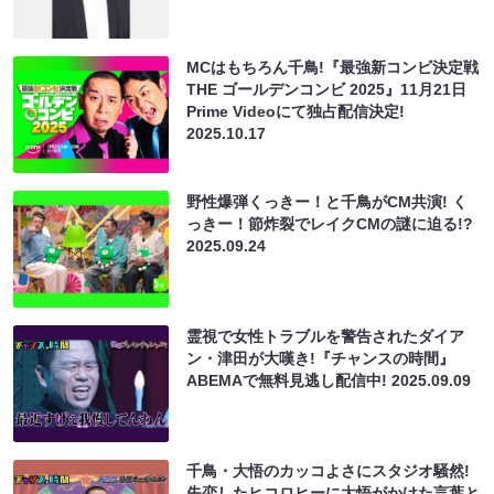
MCはもちろん千鳥!『最強新コンビ決定戦
THE ゴールデンコンビ 2025』11月21日
Prime Videoにて独占配信決定!
2025.10.17
野性爆弾くっきー！と千鳥がCM共演! く
っきー！節炸裂でレイクCMの謎に迫る!?
2025.09.24
霊視で女性トラブルを警告されたダイア
ン・津田が大嘆き!『チャンスの時間』
ABEMAで無料見逃し配信中!
2025.09.09
千鳥・大悟のカッコよさにスタジオ騒然!
失恋したヒコロヒーに大悟がかけた言葉と