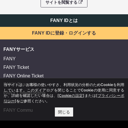
サイトを閲覧する
FANY IDとは
FANY IDに登録・ログインする
FANYサービス
FANY
FANY Ticket
FANY Online Ticket
FANY Channel
当サイトは、お客様の使いやすさ、利用状況の分析のためCookieを利用
しています。このダイアログを閉じることでCookieの使用に同意する
FANY Crowdfunding
か、詳細を確認したい場合は、
[Cookieの設定]
または
[プライバシーポ
リシー]
をご参照ください。
FANY Mall
FANY Commu
閉じる
法務・規約