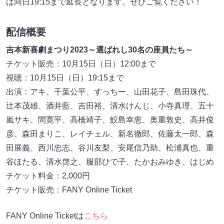
は同日19:15まで延長となります。ぜひご覧ください！
配信概要
吉本新喜劇まつり2023～選ばれし30名の座員たち～
チケット販売：10月15日（日）12:00まで
視聴：10月15日（日）19:15まで
出演：アキ、千葉公平、すっちー、山田花子、島田珠代、
辻本茂雄、酒井藍、吉田裕、清水けんじ、小寺真理、五十
嵐サキ、間寛平、高橋靖子、鮫島幸恵、奥重敦史、高井俊
彦、森田まりこ、レイチェル、新名徹郎、佐藤太一郎、森
田展義、西川忠志、谷川友梨、安尾信乃助、松浦真也、重
谷ほたる、清水啓之、服部ひで子、たかおみゆき、はじめ
チケット料金：2,000円
チケット販売：FANY Online Ticket
FANY Online Ticketは
こちら