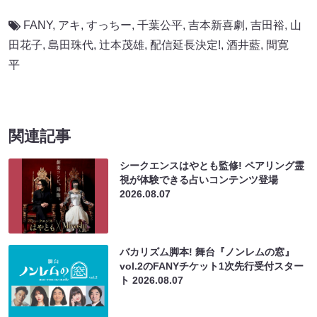
FANY
,
アキ
,
すっちー
,
千葉公平
,
吉本新喜劇
,
吉田裕
,
山
田花子
,
島田珠代
,
辻本茂雄
,
配信延長決定!
,
酒井藍
,
間寛
平
関連記事
シークエンスはやとも監修! ペアリング霊
視が体験できる占いコンテンツ登場
2026.08.07
バカリズム脚本! 舞台『ノンレムの窓』
vol.2のFANYチケット1次先行受付スター
ト
2026.08.07