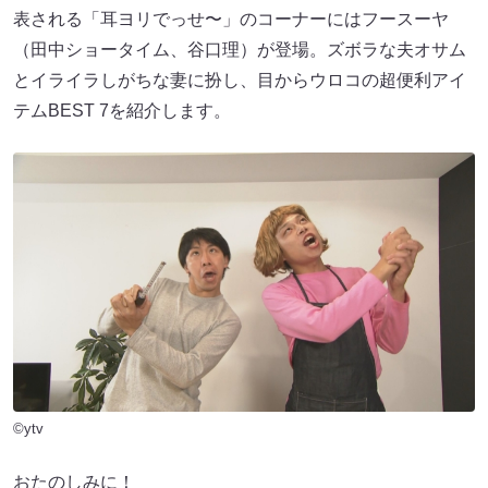
表される「耳ヨリでっせ〜」のコーナーにはフースーヤ
（田中ショータイム、谷口理）が登場。ズボラな夫オサム
とイライラしがちな妻に扮し、目からウロコの超便利アイ
テムBEST 7を紹介します。
©ytv
おたのしみに！