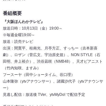
番組概要
『大阪ほんわかテレビ』
放送日時：10月13日（金）19:00～
※毎週金曜19:00～
放送：読売テレビ
出演：間寛平、桂南光、月亭方正、すっちー（吉本新喜
劇）、ロザン（菅広文、宇治原史規）、NON STYLE（石
田明、井上裕介）、渋谷凪咲（NMB48）、天才ピアニスト
（竹内知咲、ますみ）
フースーヤ（田中ショータイム、谷口理）
山本隆弥（ytvアナウンサー）、諸國沙代子（ytvアナウンサ
ー）
見逃し配信：放送後 TVer、ytvMyDo! で配信予定