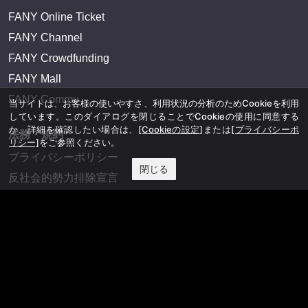
FANY Online Ticket
FANY Channel
FANY Crowdfunding
FANY Mall
FANY Commu
当サイトは、お客様の使いやすさ、利用状況の分析のためCookieを利用
しています。このダイアログを閉じることでCookieの使用に同意する
か、詳細を確認したい場合は、
[Cookieの設定]
または
[プライバシーポ
法務・規約
リシー]
をご参照ください。
プライバシーポリシー
閉じる
反社会的勢力排除宣言
会社情報
吉本興業株式会社
お問い合わせ
その他