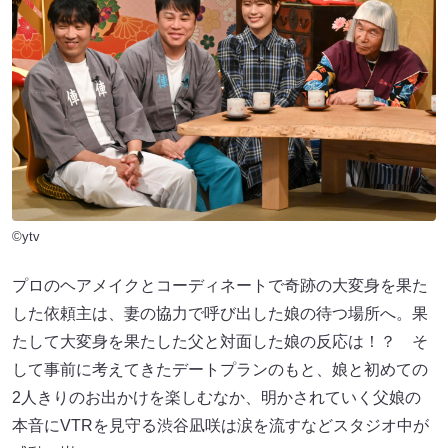
©ytv
プロのヘアメイクとコーディネートで奇跡の大変身を果た
した依頼主は、妻の協力で呼び出した娘の待つ場所へ。果
たして大変身を果たした父と対面した娘の反応は！？ そ
して事前に考えてきたデートプランのもと、娘と初めての
2人きりのお出かけを楽しむなか、明かされていく父娘の
本音にVTRを見守る渋谷凪咲は涙を流すなどスタジオ中が