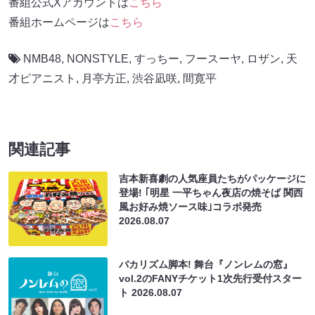
番組公式Xアカウントは
こちら
番組ホームページは
こちら
NMB48
,
NONSTYLE
,
すっちー
,
フースーヤ
,
ロザン
,
天
才ピアニスト
,
月亭方正
,
渋谷凪咲
,
間寛平
関連記事
吉本新喜劇の人気座員たちがパッケージに
登場! ｢明星 一平ちゃん夜店の焼そば 関西
風お好み焼ソース味｣コラボ発売
2026.08.07
バカリズム脚本! 舞台『ノンレムの窓』
vol.2のFANYチケット1次先行受付スター
ト
2026.08.07