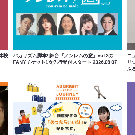
体験
バカリズム脚本! 舞台『ノンレムの窓』vol.2の
ニ
FANYチケット1次先行受付スタート
2026.08.07
リ
ふ