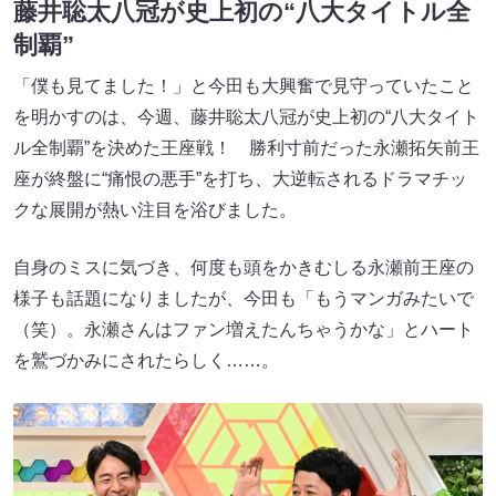
藤井聡太八冠が史上初の“八大タイトル全
制覇”
「僕も見てました！」と今田も大興奮で見守っていたこと
を明かすのは、今週、藤井聡太八冠が史上初の“八大タイト
ル全制覇”を決めた王座戦！ 勝利寸前だった永瀬拓矢前王
座が終盤に“痛恨の悪手”を打ち、大逆転されるドラマチッ
クな展開が熱い注目を浴びました。
自身のミスに気づき、何度も頭をかきむしる永瀬前王座の
様子も話題になりましたが、今田も「もうマンガみたいで
（笑）。永瀬さんはファン増えたんちゃうかな」とハート
を鷲づかみにされたらしく……。