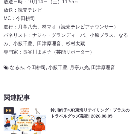
放送日時：10月14日（土）11:55～
放送：読売テレビ
MC：今田耕司
進行：月亭八光、林マオ（読売テレビアナウンサー）
パネリスト：ナジャ・グランディーバ、小原ブラス、なる
み、小籔千豊、田津原理音、杉村太蔵
専門家：長谷川まさ子（芸能リポーター）
なるみ
,
今田耕司
,
小籔千豊
,
月亭八光
,
田津原理音
関連記事
鈴川絢子×JR東海リテイリング・プラスの
PR
トラベルグッズ発売!
2026.08.05