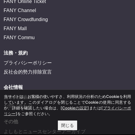
FANY Online Ticket
FANY Channel
FANY Crowdfunding
FANY Mall
FANY Commu
法務・規約
プライバシーポリシー
反社会的勢力排除宣言
会社情報
当サイトは、お客様の使いやすさ、利用状況の分析のためCookieを利用
吉本興業株式会社
しています。このダイアログを閉じることでCookieの使用に同意する
お問い合わせ
か、詳細を確認したい場合は、
[Cookieの設定]
または
[プライバシーポ
リシー]
をご参照ください。
その他
閉じる
よしもとニュースセンターアーカイブ