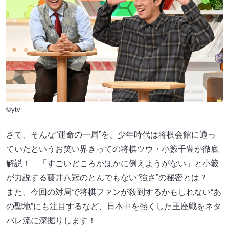
©ytv
さて、そんな“運命の一局”を、少年時代は将棋会館に通っ
ていたというお笑い界きっての将棋ツウ・小籔千豊が徹底
解説！ 「すごいどころかほかに例えようがない」と小籔
が力説する藤井八冠のとんでもない“強さ”の秘密とは？
また、今回の対局で将棋ファンが殺到するかもしれない“あ
の聖地”にも注目するなど、日本中を熱くした王座戦をネタ
バレ流に深掘りします！