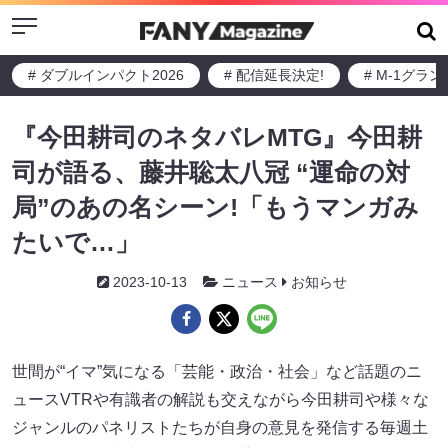
Menu
# ダブルインパクト2026
# 配信延長決定!
# M-1グラ
『今田耕司のネタバレMTG』今田耕
司が語る、藤井聡太八冠 “運命の対
局”のあの名シーン!「もうマンガみ
たいで…」
2023-10-13
ニュース
お知らせ
世間が“イマ”気になる「芸能・政治・社会」など話題のニ
ュースVTRや有識者の解説も交えながら今田耕司や様々な
ジャンルのパネリストたちが自身の意見を発信する毎週土