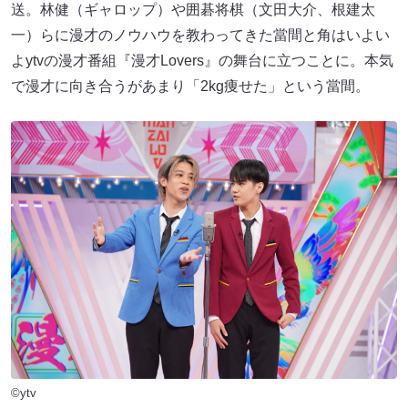
送。林健（ギャロップ）や囲碁将棋（文田大介、根建太
一）らに漫才のノウハウを教わってきた當間と角はいよい
よytvの漫才番組『漫才Lovers』の舞台に立つことに。本気
で漫才に向き合うがあまり「2kg痩せた」という當間。
©ytv