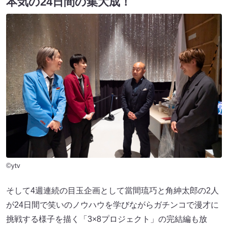
本気の24日間の集大成！
©ytv
そして4週連続の目玉企画として當間琉巧と角紳太郎の2人
が24日間で笑いのノウハウを学びながらガチンコで漫才に
挑戦する様子を描く「3×8プロジェクト」の完結編も放