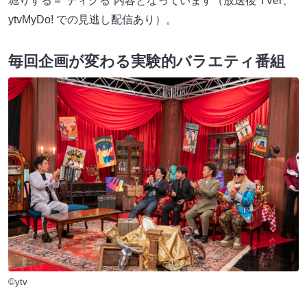
堀りする＝“ディグる”内容となっています（放送後 TVer、
ytvMyDo! での見逃し配信あり）。
毎回企画が変わる実験的バラエティ番組
©ytv