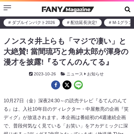
Menu
# ダブルインパクト2026
# 配信延長決定!
# M-1グラ
ノンスタ井上らも「マジで凄い」と
大絶賛! 當間琉巧と角紳太郎が渾身の
漫才を披露!『るてんのんてる』
2023-10-26
ニュース
お知らせ
10月27日（金）深夜24:30～の読売テレビ『るてんのんて
る』は、入社10年目のディレクター・中屋敷亮の企画『笑
ディグ』が放送されます。本企画は番組初の4週連続企画
で、普段何気なく見ている「お笑い」をアカデミックに深