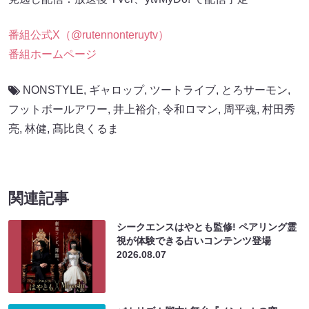
番組公式X（@rutennonteruytv）
番組ホームページ
NONSTYLE
,
ギャロップ
,
ツートライブ
,
とろサーモン
,
フットボールアワー
,
井上裕介
,
令和ロマン
,
周平魂
,
村田秀
亮
,
林健
,
髙比良くるま
関連記事
シークエンスはやとも監修! ペアリング霊
視が体験できる占いコンテンツ登場
2026.08.07