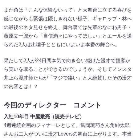
また角は「こんな体験ないって」と大舞台に立てる喜びを
感じながらも緊張は隠しきれない様子。ギャロップ・林へ
の最後のネタ見せを終え、舞台裏では先輩のなにわ男子・
藤原丈一郎から「自信満々にやってほしい」とエールを送
られた2人は出囃子とともにいよいよ本番の舞台へ。
果たして2人が24日間本気で向き合い続けた漫才で観客か
ら笑いを取ることができるのでしょうか。そしてノンスタ
井上ら漫才師たちが「マジで凄い」と大絶賛したその漫才
の内容とは！？
今回のディレクター コメント
入社10年目 中屋敷亮（読売テレビ）
4週連続企画のフィナーレとして、當間琉巧さん角紳太郎
さんお二人がついに漫才Loversの舞台に上がります。本当