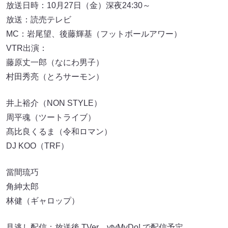
放送日時：10月27日（金）深夜24:30～
放送：読売テレビ
MC：岩尾望、後藤輝基（フットボールアワー）
VTR出演：
藤原丈一郎（なにわ男子）
村田秀亮（とろサーモン）
井上裕介（NON STYLE）
周平魂（ツートライブ）
髙比良くるま（令和ロマン）
DJ KOO（TRF）
當間琉巧
角紳太郎
林健（ギャロップ）
見逃し配信：放送後 TVer、ytvMyDo! で配信予定