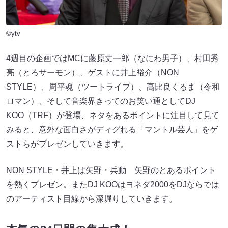
©ytv
4週目の企画ではMCに藤原丈一郎（なにわ男子）、村田秀
亮（とろサーモン）、ゲストに井上裕介（NON
STYLE）、周平魂（ツートライブ）、髙比良くるま（令和
ロマン）、そして音楽界きってのお笑い通としてDJ
KOO（TRF）が登場、ネタをあるポイントに注目して見て
みると、意外な面白さがディグれる「マントル芸人」をゲ
ストらがプレゼンしていきます。
NON STYLE・井上は矢野・兵動 矢野のとあるポイント
を熱くプレゼン。またDJ KOOはヨネダ2000をDJならでは
のアーティスト目線から深堀りしていきます。