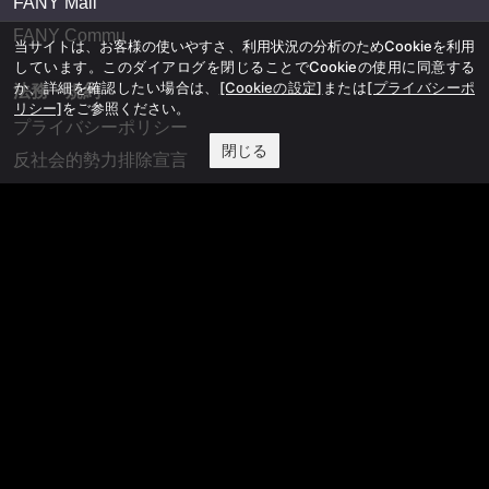
FANY Mall
FANY Commu
当サイトは、お客様の使いやすさ、利用状況の分析のためCookieを利用
しています。このダイアログを閉じることでCookieの使用に同意する
か、詳細を確認したい場合は、
[Cookieの設定]
または
[プライバシーポ
法務・規約
リシー]
をご参照ください。
プライバシーポリシー
閉じる
反社会的勢力排除宣言
会社情報
吉本興業株式会社
お問い合わせ
その他
よしもとニュースセンターアーカイブ
©YOSHIMOTO KOGYO, All Rights Reserved.