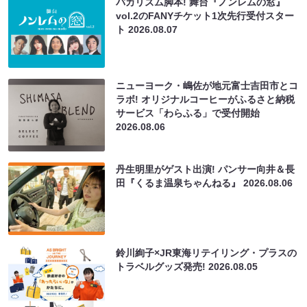
バカリズム脚本! 舞台『ノンレムの窓』
vol.2のFANYチケット1次先行受付スター
ト
2026.08.07
ニューヨーク・嶋佐が地元富士吉田市とコ
ラボ! オリジナルコーヒーがふるさと納税
サービス「わらふる」で受付開始
2026.08.06
丹生明里がゲスト出演! パンサー向井＆長
田『くるま温泉ちゃんねる』
2026.08.06
鈴川絢子×JR東海リテイリング・プラスの
トラベルグッズ発売!
2026.08.05