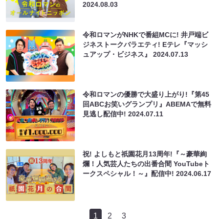
2024.08.03
令和ロマンがNHKで番組MCに! 井戸端ビ
ジネストークバラエティ! Eテレ『マッシ
ュアップ・ビジネス』
2024.07.13
令和ロマンの優勝で大盛り上がり!『第45
回ABCお笑いグランプリ』ABEMAで無料
見逃し配信中!
2024.07.11
祝! よしもと祇園花月13周年!『～豪華絢
爛！人気芸人たちの出番合間 YouTubeト
ークスペシャル！～』配信中!
2024.06.17
1
2
3