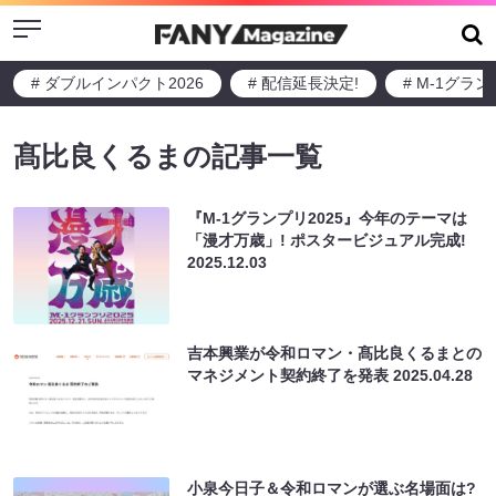
Menu
# ダブルインパクト2026
# 配信延長決定!
# M-1グラ
髙比良くるまの記事一覧
『M-1グランプリ2025』今年のテーマは
「漫才万歳」! ポスタービジュアル完成!
2025.12.03
吉本興業が令和ロマン・髙比良くるまとの
マネジメント契約終了を発表
2025.04.28
小泉今日子＆令和ロマンが選ぶ名場面は?