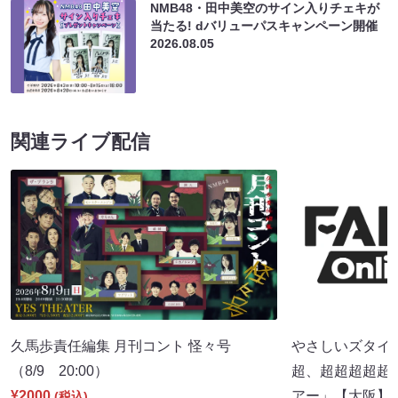
NMB48・田中美空のサイン入りチェキが
当たる! dバリューパスキャンペーン開催
2026.08.05
関連ライブ配信
久馬歩責任編集 月刊コント 怪々号
やさしいズタイpr
（8/9 20:00）
超、超超超超超
¥2000
アー」【大阪】（8
(税込)