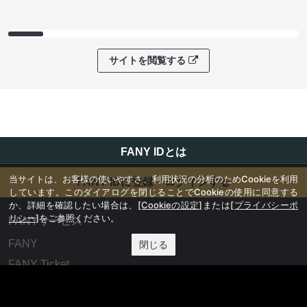
サイトを閲覧する
FANY IDとは
当サイトは、お客様の使いやすさ、利用状況の分析のためCookieを利用
FANY IDに登録・ログインする
しています。このダイアログを閉じることでCookieの使用に同意する
か、詳細を確認したい場合は、
[Cookieの設定]
または
[プライバシーポ
リシー]
をご参照ください。
FANYサービス
FANY
閉じる
FANY Ticket
FANY Online Ticket
FANY Channel