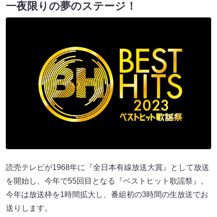
一夜限りの夢のステージ！
読売テレビが1968年に『全日本有線放送大賞』として放送
を開始し、今年で55回目となる『ベストヒット歌謡祭』。
今年は放送枠を1時間拡大し、番組初の3時間の生放送でお
送りします。