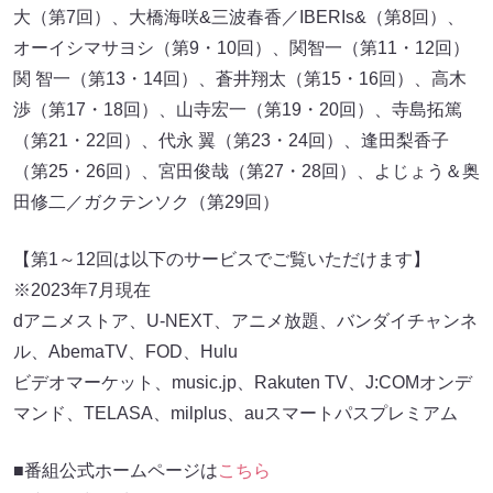
大（第7回）、大橋海咲&三波春香／IBERIs&（第8回）、
オーイシマサヨシ（第9・10回）、関智一（第11・12回）
関 智一（第13・14回）、蒼井翔太（第15・16回）、高木
渉（第17・18回）、山寺宏一（第19・20回）、寺島拓篤
（第21・22回）、代永 翼（第23・24回）、逢田梨香子
（第25・26回）、宮田俊哉（第27・28回）、よじょう＆奥
田修二／ガクテンソク（第29回）
【第1～12回は以下のサービスでご覧いただけます】
※2023年7月現在
dアニメストア、U-NEXT、アニメ放題、バンダイチャンネ
ル、AbemaTV、FOD、Hulu
ビデオマーケット、music.jp、Rakuten TV、J:COMオンデ
マンド、TELASA、milplus、auスマートパスプレミアム
■番組公式ホームページは
こちら