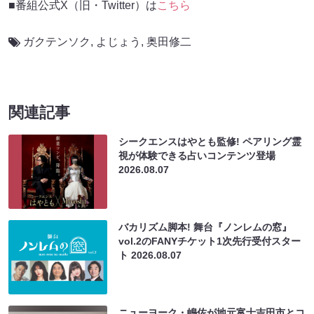
■番組公式X（旧・Twitter）は
こちら
ガクテンソク
,
よじょう
,
奥田修二
関連記事
シークエンスはやとも監修! ペアリング霊
視が体験できる占いコンテンツ登場
2026.08.07
バカリズム脚本! 舞台『ノンレムの窓』
vol.2のFANYチケット1次先行受付スター
ト
2026.08.07
ニューヨーク・嶋佐が地元富士吉田市とコ