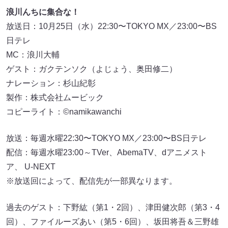
浪川んちに集合な！
放送日：10月25日（水）22:30〜TOKYO MX／23:00〜BS
日テレ
MC：浪川大輔
ゲスト：ガクテンソク（よじょう、奥田修二）
ナレーション：杉山紀彰
製作：株式会社ムービック
コピーライト：©namikawanchi
放送：毎週水曜22:30〜TOKYO MX／23:00〜BS日テレ
配信：毎週水曜23:00～TVer、AbemaTV、dアニメスト
ア、 U-NEXT
※放送回によって、配信先が一部異なります。
過去のゲスト：下野紘（第1・2回）、津田健次郎（第3・4
回）、ファイルーズあい（第5・6回）、坂田将吾＆三野雄