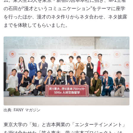
ム。東大生15人を東京・新宿の吉本本社に招き、M-1王者
の石田が“漫才というコミュニケーション”をテーマに座学
を行ったほか、漫才のネタ作りからネタ合わせ、ネタ披露
までを体験してもらいました。
出典:
FANY マガジン
東京大学の「知」と吉本興業の「エンターテインメント」
を掛け合わせた「笑う東大、学ぶ吉本プロジェクト」は、