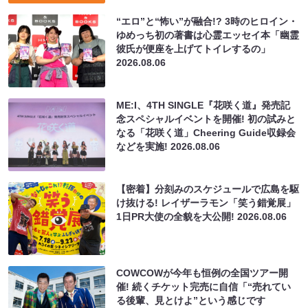
“エロ”と“怖い”が融合!? 3時のヒロイン・
ゆめっち初の著書は心霊エッセイ本「幽霊
彼氏が便座を上げてトイレするの」
2026.08.06
ME:I、4TH SINGLE『花咲く道』発売記
念スペシャルイベントを開催! 初の試みと
なる「花咲く道」Cheering Guide収録会
などを実施!
2026.08.06
【密着】分刻みのスケジュールで広島を駆
け抜ける! レイザーラモン「笑う錯覚展」
1日PR大使の全貌を大公開!
2026.08.06
COWCOWが今年も恒例の全国ツアー開
催! 続くチケット完売に自信「“売れてい
る後輩、見とけよ”という感じです