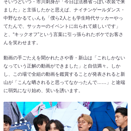
そいつどいつ・市川刺身が「今日は法務省っぽい衣装で来
ました」と主張したかと思えば、ナイチンゲールダンス・
中野なかるてぃんも「僕ら2人とも学生時代サッカーやっ
てたんで、サッカーのイベントに出られて嬉しいです」
と、“キックオフ”という言葉に引っ張られたボケでお客さ
んを笑わせます。
動画の手ごたえを聞かれたさや香・新山は「これしかない
なっていう正解の動画ができました」と自信満々。しか
し、この場で全組の動画を鑑賞することが発表されると新
山が「こんな晒されると思ってなかったんで……」と途端
に弱気になり始め、笑いを誘います。