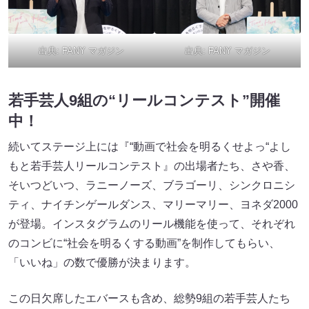
出典:
FANY マガジン
出典:
FANY マガジン
若手芸人9組の“リールコンテスト”開催
中！
続いてステージ上には『“動画で社会を明るくせよっ“よし
もと若手芸人リールコンテスト』の出場者たち、さや香、
そいつどいつ、ラニーノーズ、ブラゴーリ、シンクロニシ
ティ、ナイチンゲールダンス、マリーマリー、ヨネダ2000
が登場。インスタグラムのリール機能を使って、それぞれ
のコンビに“社会を明るくする動画”を制作してもらい、
「いいね」の数で優勝が決まります。
この日欠席したエバースも含め、総勢9組の若手芸人たち