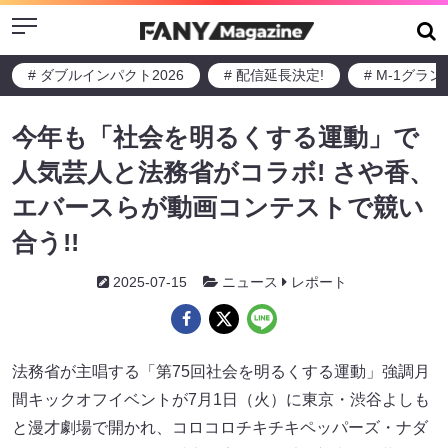
Menu
# ダブルインパクト2026
# 配信延長決定!
# M-1グラ
今年も「社会を明るくする運動」で
人気芸人と法務省がコラボ! さや香、
エバースらが動画コンテストで競い
合う!!
2025-07-15
ニュース
レポート
法務省が主唱する「第75回社会を明るくする運動」強調月
間キックオフイベントが7月1日（火）に東京・渋谷よしも
と漫才劇場で開かれ、コロコロチキチキペッパーズ・ナダ