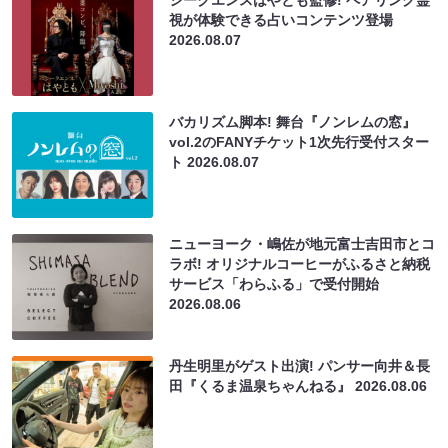
シークエンスはやとも監修! ペアリング霊
視が体験できる占いコンテンツ登場
2026.08.07
バカリズム脚本! 舞台『ノンレムの窓』
vol.2のFANYチケット1次先行受付スター
ト
2026.08.07
ニューヨーク・嶋佐が地元富士吉田市とコ
ラボ! オリジナルコーヒーがふるさと納税
サービス「わらふる」で受付開始
2026.08.06
丹生明里がゲスト出演! パンサー向井＆長
田『くるま温泉ちゃんねる』
2026.08.06