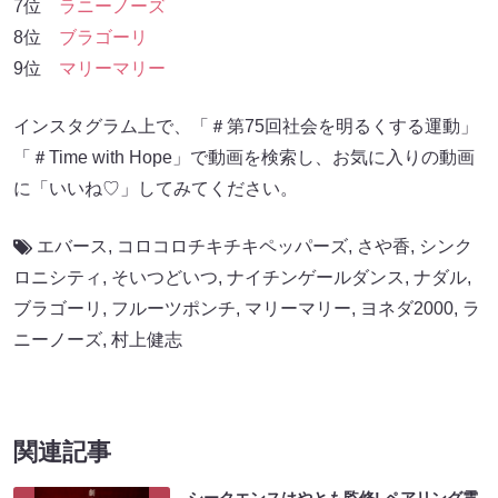
7位
ラニーノーズ
8位
ブラゴーリ
9位
マリーマリー
インスタグラム上で、「＃第75回社会を明るくする運動」
「＃Time with Hope」で動画を検索し、お気に入りの動画
に「いいね♡」してみてください。
エバース
,
コロコロチキチキペッパーズ
,
さや香
,
シンク
ロニシティ
,
そいつどいつ
,
ナイチンゲールダンス
,
ナダル
,
ブラゴーリ
,
フルーツポンチ
,
マリーマリー
,
ヨネダ2000
,
ラ
ニーノーズ
,
村上健志
関連記事