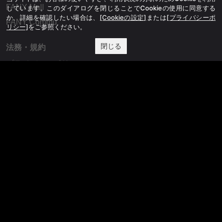
FANY Mall
しています。このダイアログを閉じることでCookieの使用に同意する
か、詳細を確認したい場合は、
[Cookieの設定]
または
[プライバシーポ
FANY Commu
リシー]
をご参照ください。
閉じる
法務・規約
プライバシーポリシー
反社会的勢力排除宣言
会社情報
吉本興業株式会社
お問い合わせ
その他
よしもとニュースセンターアーカイブ
©YOSHIMOTO KOGYO, All Rights Reserved.