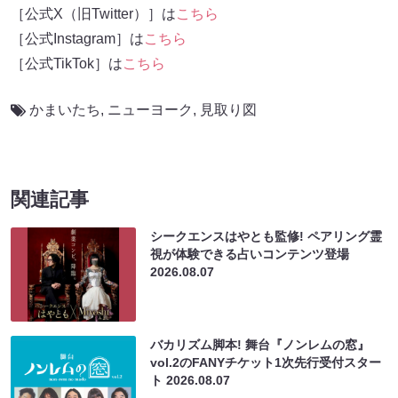
［公式X（旧Twitter）］は
こちら
［公式Instagram］は
こちら
［公式TikTok］は
こちら
かまいたち
,
ニューヨーク
,
見取り図
関連記事
シークエンスはやとも監修! ペアリング霊
視が体験できる占いコンテンツ登場
2026.08.07
バカリズム脚本! 舞台『ノンレムの窓』
vol.2のFANYチケット1次先行受付スター
ト
2026.08.07