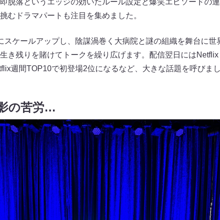
即脱落というエッジの効いたルール設定と爆笑エピソードの連
挑むドラマパートも注目を集めました。
にスケールアップし、陰謀渦巻く大病院と謎の組織を舞台に世
き残りを賭けてトークを繰り広げます。配信翌日にはNetflix「
tflix週間TOP10で初登場2位になるなど、大きな話題を呼びま
影の苦労…