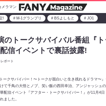
カメラマン
定!
# M-1グランプリ
# BSよしもと
# JO1
演のトークサバイバル番組『ト
配信イベントで裏話披露!
レポート
ーズ『トークサバイバー！〜トークが面白いと生き残れるドラマ〜
けて千鳥の大悟とノブ、笑い飯の西田幸治、アンジャッシュの
配信イベント『アフター・トークサバイバー！』が11月4日（土）21
されました。