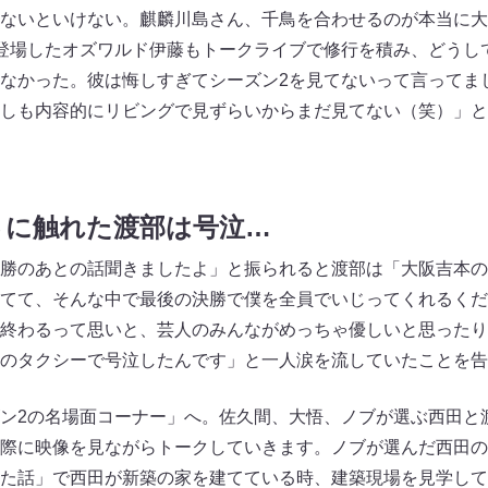
ないといけない。麒麟川島さん、千鳥を合わせるのが本当に大
登場したオズワルド伊藤もトークライブで修行を積み、どうし
なかった。彼は悔しすぎてシーズン2を見てないって言ってま
しも内容的にリビングで見ずらいからまだ見てない（笑）」と
さに触れた渡部は号泣…
勝のあとの話聞きましたよ」と振られると渡部は「大阪吉本の
てて、そんな中で最後の決勝で僕を全員でいじってくれるくだ
終わるって思いと、芸人のみんながめっちゃ優しいと思ったり
のタクシーで号泣したんです」と一人涙を流していたことを告
ン2の名場面コーナー」へ。佐久間、大悟、ノブが選ぶ西田と
際に映像を見ながらトークしていきます。ノブが選んだ西田の
た話」で西田が新築の家を建てている時、建築現場を見学して