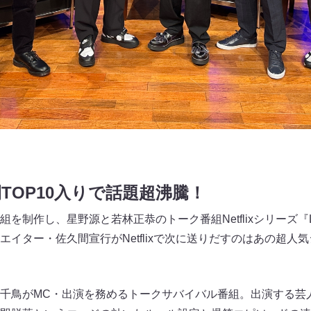
週間TOP10入りで話題超沸騰！
を制作し、星野源と若林正恭のトーク番組Netflixシリーズ『L
イター・佐久間宣行がNetflixで次に送りだすのはあの超人
千鳥がMC・出演を務めるトークサバイバル番組。出演する芸