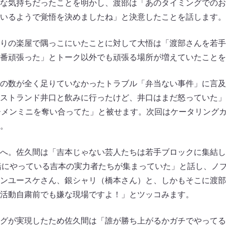
な気持ちだったことを明かし、渡部は「あのタイミングでのお
いるようで覚悟を決めましたね」と決意したことを話します。
りの楽屋で隅っこにいたことに対して大悟は「渡部さんを若手
番頑張った」とトーク以外でも頑張る場所が増えていたことを
の数が全く足りていなかったトラブル「弁当ない事件」に言及
ストランド井口と飲みに行ったけど、井口はまだ怒っていた」
ーメンミニを奪い合ってた」と被せます。次回はケータリング
。
へ。佐久間は「吉本じゃない芸人たちは若手ブロックに集結し
一緒にやっている吉本の実力者たちが集まっていた」と話し、ノ
ンユースケさん、銀シャリ（橋本さん）と、しかもそこに渡部
活動自粛前でも嫌な現場ですよ！」とツッコみます。
グが実現したため佐久間は「誰が勝ち上がるかガチでやってる