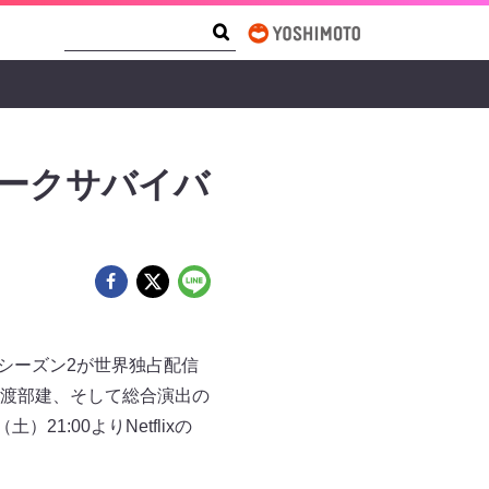
Search Form
Search
ークサバイバ
』シーズン2が世界独占配信
渡部建、そして総合演出の
:00よりNetflixの