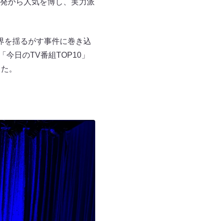
発から人気を博し、実力派
界を揺るがす事件に巻き込
今日のTV番組TOP10」
した。