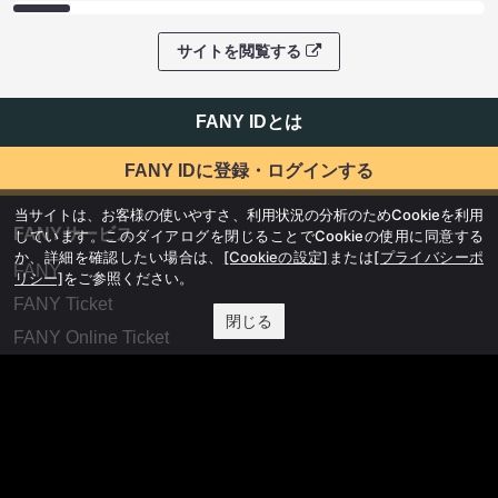
サイトを閲覧する
FANY IDとは
FANY IDに登録・ログインする
当サイトは、お客様の使いやすさ、利用状況の分析のためCookieを利用
FANYサービス
しています。このダイアログを閉じることでCookieの使用に同意する
か、詳細を確認したい場合は、
[Cookieの設定]
または
[プライバシーポ
FANY
リシー]
をご参照ください。
FANY Ticket
閉じる
FANY Online Ticket
FANY Channel
FANY Crowdfunding
FANY Mall
FANY Commu