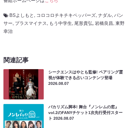
番組ホームページは
こちら
BSよしもと
,
コロコロチキチキペッパーズ
,
ナダル
,
パン
サー
,
プラスマイナス
,
もう中学生
,
尾形貴弘
,
岩橋良昌
,
東野
幸治
関連記事
シークエンスはやとも監修! ペアリング霊
視が体験できる占いコンテンツ登場
2026.08.07
バカリズム脚本! 舞台『ノンレムの窓』
vol.2のFANYチケット1次先行受付スター
ト
2026.08.07