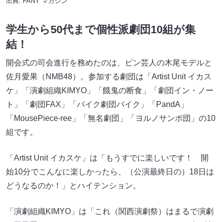
出典:
FANY マガジン
学生から50代まで個性派劇団10組が集
結！
開会式の司会進行を務めたのは、ピン芸人の木尾モデルと
佐月愛果（NMB48）。参加する劇団は「Artist Unit イカス
ケ」「演劇組織KIMYO」「餓鬼の断食」「劇団イン・ノー
ト」「劇団FAX」「バイク劇団バイク」「PandA」
「MousePiece-ree」「無名劇団」「ヨルノサンポ団」の10
組です。
「Artist Unit イカスケ」は「もうすでに楽しいです！ 開
始10分でこんなに楽しかったら、（公演最終日の）18日は
どうなるのか！」とハイテンション。
「演劇組織KIMYO」は「これ（関西演劇祭）はまるで演劇