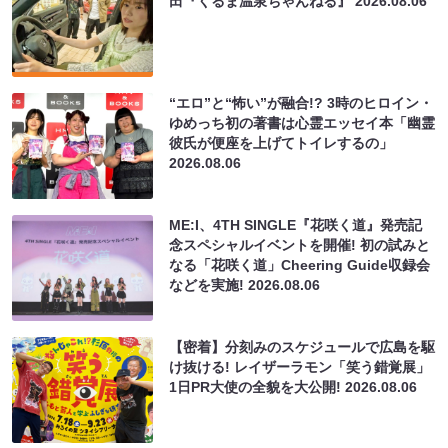
田『くるま温泉ちゃんねる』
2026.08.06
“エロ”と“怖い”が融合!? 3時のヒロイン・
ゆめっち初の著書は心霊エッセイ本「幽霊
彼氏が便座を上げてトイレするの」
2026.08.06
ME:I、4TH SINGLE『花咲く道』発売記
念スペシャルイベントを開催! 初の試みと
なる「花咲く道」Cheering Guide収録会
などを実施!
2026.08.06
【密着】分刻みのスケジュールで広島を駆
け抜ける! レイザーラモン「笑う錯覚展」
1日PR大使の全貌を大公開!
2026.08.06