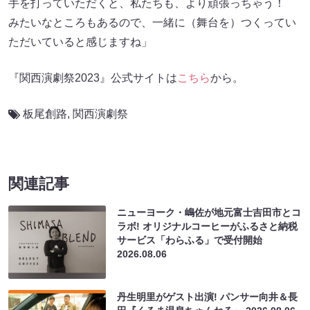
手を打っていただくと、私たちも、より頑張っちゃう！
みたいなところもあるので、一緒に（舞台を）つくってい
ただいていると感じますね」
『関西演劇祭2023』公式サイトは
こちら
から。
板尾創路
,
関西演劇祭
関連記事
ニューヨーク・嶋佐が地元富士吉田市とコ
ラボ! オリジナルコーヒーがふるさと納税
サービス「わらふる」で受付開始
2026.08.06
丹生明里がゲスト出演! パンサー向井＆長