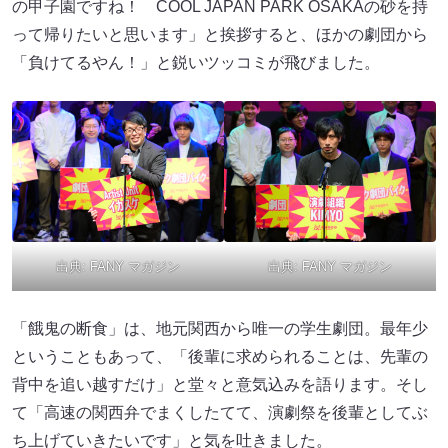
の甲子園ですね！ COOL JAPAN PARK OSAKAの砂を持
って帰りたいと思います」と挨拶すると、ほかの劇団から
「負けてるやん！」と鋭いツッコミが飛びました。
出典:
FANY マガジン
出典:
FANY マガジン
「餓鬼の断食」は、地元関西から唯一の学生劇団。最年少
ということもあって、「後輩に求められることは、先輩の
背中を追い越すだけ」と堂々と意気込みを語ります。そし
て「高速の関西弁でまくしたてて、演劇祭を後輩としてぶ
ち上げていきたいです」と気を吐きました。