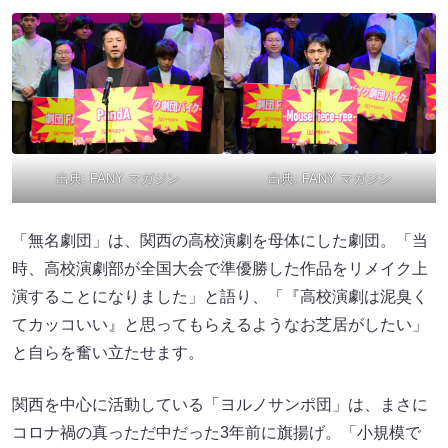
出典:
FANY マガジン
出典:
FANY マガジン
「無名劇団」は、関西の高校演劇を母体にした劇団。「当
時、高校演劇部が全国大会で準優勝した作品をリメイク上
演することになりました」と語り、「『高校演劇は泥臭く
てカッコいい』と思ってもらえるようなお芝居がしたい」
と自らを奮い立たせます。
関西を中心に活動している「ヨルノサンポ団」は、まさに
コロナ禍の真っただ中だった3年前に旗揚げ。「小規模で