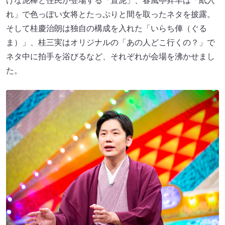
けな泥棒と住民が登場する「置泥」、春風亭昇羊は「紙入
れ」で色っぽい女将とたっぷりと間を取ったネタを披露。
そして桂慶治朗は独自の構成を入れた「いらち俥（ぐる
ま）」、桂三実はオリジナルの「あの人どこ行くの？」で
ネタ中に拍手を浴びるなど、それぞれが会場を沸かせまし
た。