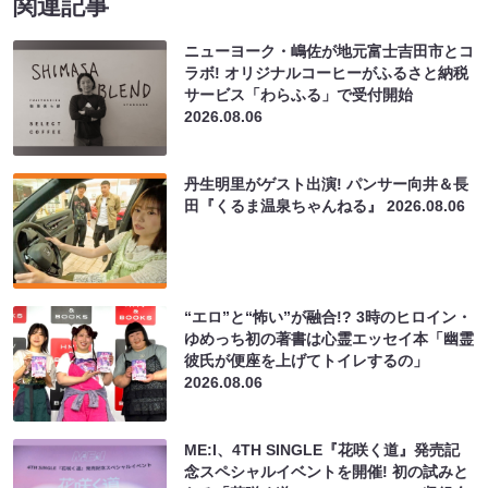
関連記事
ニューヨーク・嶋佐が地元富士吉田市とコ
ラボ! オリジナルコーヒーがふるさと納税
サービス「わらふる」で受付開始
2026.08.06
丹生明里がゲスト出演! パンサー向井＆長
田『くるま温泉ちゃんねる』
2026.08.06
“エロ”と“怖い”が融合!? 3時のヒロイン・
ゆめっち初の著書は心霊エッセイ本「幽霊
彼氏が便座を上げてトイレするの」
2026.08.06
ME:I、4TH SINGLE『花咲く道』発売記
念スペシャルイベントを開催! 初の試みと