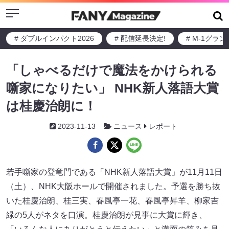
Menu
# ダブルインパクト2026
# 配信延長決定!
# M-1グラ
「しゃべるだけで魔法をかけられる
噺家になりたい」 NHK新人落語大賞
は桂慶治朗に！
2023-11-13
ニュース
レポート
若手噺家の登竜門である「NHK新人落語大賞」が11月11日
（土）、NHK大阪ホールで開催されました。予選を勝ち抜
いた桂慶治朗、桂三実、春風亭一花、春風亭昇羊、柳家吉
緑の5人がネタを口演。桂慶治朗が見事に大賞に輝き、