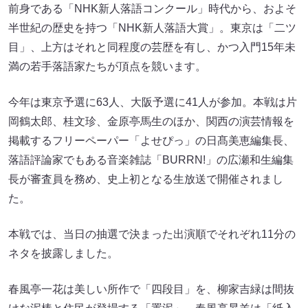
前身である「NHK新人落語コンクール」時代から、およそ
半世紀の歴史を持つ「NHK新人落語大賞」。東京は「二ツ
目」、上方はそれと同程度の芸歴を有し、かつ入門15年未
満の若手落語家たちが頂点を競います。
今年は東京予選に63人、大阪予選に41人が参加。本戦は片
岡鶴太郎、桂文珍、金原亭馬生のほか、関西の演芸情報を
掲載するフリーペーパー「よせぴっ」の日髙美恵編集長、
落語評論家でもある音楽雑誌「BURRN!」の広瀬和生編集
長が審査員を務め、史上初となる生放送で開催されまし
た。
本戦では、当日の抽選で決まった出演順でそれぞれ11分の
ネタを披露しました。
春風亭一花は美しい所作で「四段目」を、柳家吉緑は間抜