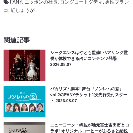
FANY
,
ニッポンの社長
,
ロングコートダディ
,
男性ブラン
コ
,
紅しょうが
関連記事
シークエンスはやとも監修! ペアリング霊
視が体験できる占いコンテンツ登場
2026.08.07
バカリズム脚本! 舞台『ノンレムの窓』
vol.2のFANYチケット1次先行受付スター
ト
2026.08.07
ニューヨーク・嶋佐が地元富士吉田市とコ
ラボ! オリジナルコーヒーがふるさと納税