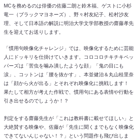
MCを務めるのは俳優の佐藤二朗と鈴木福、ゲストに小杉
竜一（ブラックマヨネーズ）、野々村友紀子、松村沙友
理、そして日本語の解説に明治大学文学部教授の齋藤孝先
生を迎えてお送りします。
「慣用句映像化チャレンジ」では、映像化するために芸能
人にドッキリを仕掛けていきます。コロコロチキチキペッ
パーズは「苦虫を噛み潰したような顔」「鬼の目にも
涙」、コットンは「腰を抜かす」、本並健治＆丸山桂里奈
は「顔から火が出る」とそれぞれ映像化に挑戦します！
果たして相方が考えた作戦で、慣用句にある表情や行動を
引き出せるのでしょうか！？
判定をする齋藤先生が「これは教科書に載せてほしい」と
大絶賛する映像や、佐藤が「先生に聞くまでもなく映像化
できてないんじゃない！？」という問題作も飛び出しま