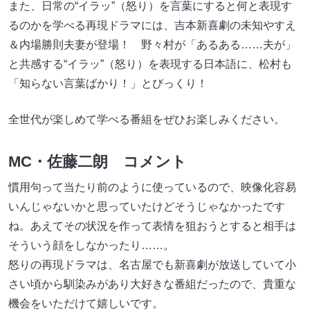
また、日常の“イラッ”（怒り）を言葉にすると何と表現す
るのかを学べる再現ドラマには、吉本新喜劇の未知やすえ
＆内場勝則夫妻が登場！ 野々村が「あるある……夫が」
と共感する“イラッ”（怒り）を表現する日本語に、松村も
「知らない言葉ばかり！」とびっくり！
全世代が楽しめて学べる番組をぜひお楽しみください。
MC・佐藤二朗 コメント
慣用句って当たり前のように使っているので、映像化容易
いんじゃないかと思っていたけどそうじゃなかったです
ね。あえてその状況を作って表情を狙おうとすると相手は
そういう顔をしなかったり……。
怒りの再現ドラマは、名古屋でも新喜劇が放送していて小
さい頃から馴染みがあり大好きな番組だったので、貴重な
機会をいただけて嬉しいです。