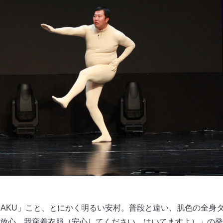
IKAKU」こと、とにかく明るい安村。普段と違い、肌色の全身
放心，我穿着衣服（安心してください、はいてますよ）」の発