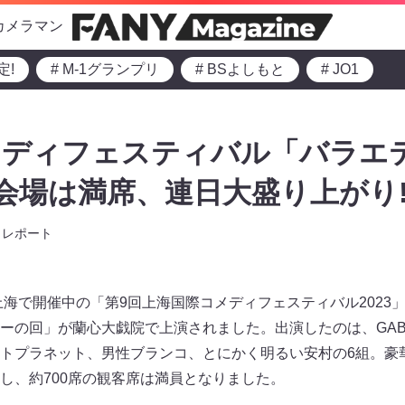
カメラマン
定!
# M-1グランプリ
# BSよしもと
# JO1
メディフェスティバル「バラエ
 会場は満席、連日大盛り上がり
レポート
・上海で開催中の「第9回上海国際コメディフェスティバル2023
ーの回」が蘭心大戯院で上演されました。出演したのは、GABE
トプラネット、男性ブランコ、とにかく明るい安村の6組。豪
し、約700席の観客席は満員となりました。