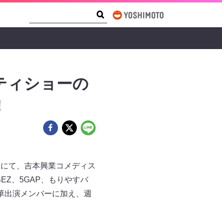
Search Form
Search
ティショーの
!
」にて、吉本興業コメディス
Z、5GAP、もりやすバ
華出演メンバーに加え、週