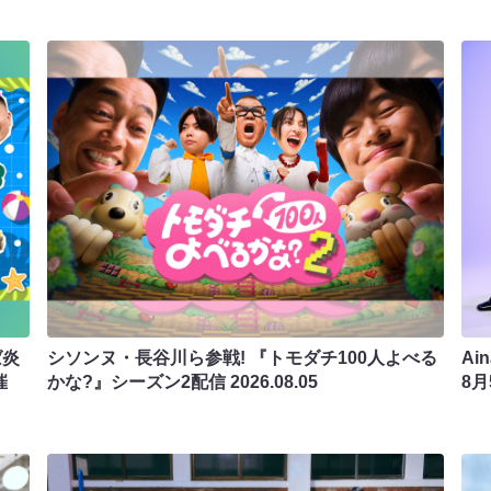
ば炎
シソンヌ・長谷川ら参戦! 『トモダチ100人よべる
Ai
催
かな?』シーズン2配信
2026.08.05
8