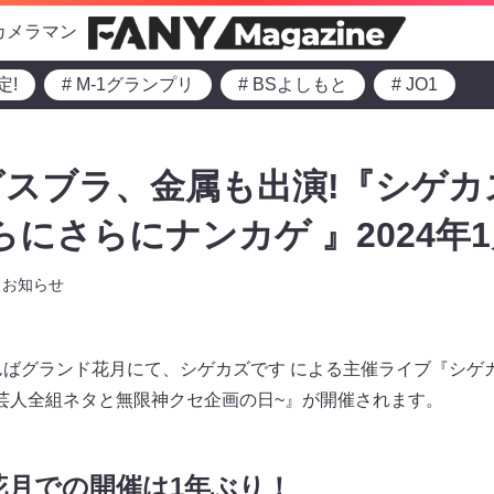
カメラマン
定!
# M-1グランプリ
# BSよしもと
# JO1
スブラ、金属も出演!『シゲカ
 さらにさらにナンカゲ 』2024年
お知らせ
なんばグランド花月にて、シゲカズです による主催ライブ『シゲカズ
芸人全組ネタと無限神クセ企画の日~』が開催されます。
月での開催は1年ぶり！