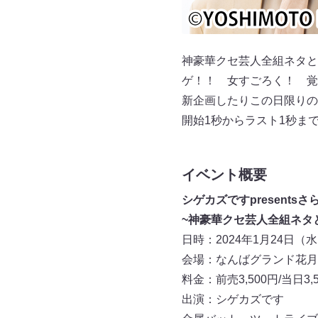
神豪華クセ芸人全組ネタと
ゲ！！ 女すごろく！ 覚
新企画したりこの日限りの
開始1秒からラスト1秒ま
イベント概要
シゲカズですpresents
~神豪華クセ芸人全組ネタ
日時：2024年1月24日（水）開
会場：なんばグランド花月
料金：前売3,500円/当日3,5
出演：シゲカズです