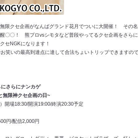
無限クセ企画がなんばグランド花月でついに大開催！ その名
醒〇〇！ 熊プロvsシモタなど普段やってるクセ企画をさら
クセNGKになります！
でお笑いの最高到達点に達して合法ちょいトリップできますの
さらにさらにナンカゲ
と無限神クセ企画の日~
場18:30/開演19:00/終演20:30予定
00円/配信2,000円