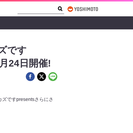
Search Form
Search
ズです
1月24日開催!
ですpresentsさらにさ