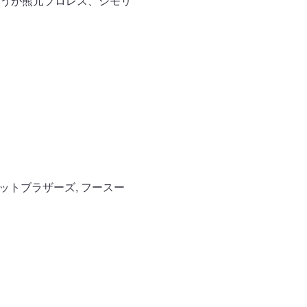
うが熊元プロレス、シモリ
ットブラザーズ
,
フースー