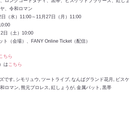
、ロングコートダディ、黒帯、ビスケットブラザーズ、紅しょ
ヤ、令和ロマン
日（水）11:00～11月27日（月）11:00
0:00
日（土）10:00
会場）、FANY Online Ticket（配信）
こちら
信）は
こちら
ズです
,
シモリュウ
,
ツートライブ
,
なんばグランド花月
,
ビスケ
和ロマン
,
熊元プロレス
,
紅しょうが
,
金属バット
,
黒帯