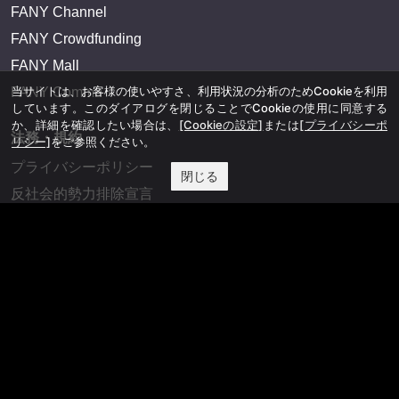
FANY Channel
FANY Crowdfunding
FANY Mall
当サイトは、お客様の使いやすさ、利用状況の分析のためCookieを利用
FANY Commu
しています。このダイアログを閉じることでCookieの使用に同意する
か、詳細を確認したい場合は、
[Cookieの設定]
または
[プライバシーポ
法務・規約
リシー]
をご参照ください。
プライバシーポリシー
閉じる
反社会的勢力排除宣言
会社情報
吉本興業株式会社
お問い合わせ
その他
よしもとニュースセンターアーカイブ