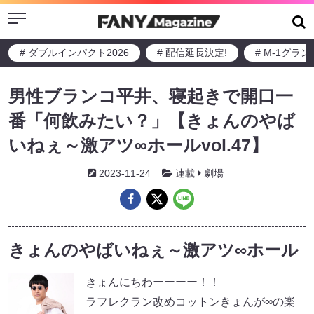
Menu
# ダブルインパクト2026
# 配信延長決定!
# M-1グラ
男性ブランコ平井、寝起きで開口一
番「何飲みたい？」【きょんのやば
いねぇ～激アツ∞ホールvol.47】
2023-11-24
連載
劇場
きょんのやばいねぇ～激アツ∞ホール
きょんにちわーーーー！！
ラフレクラン改めコットンきょんが∞の楽