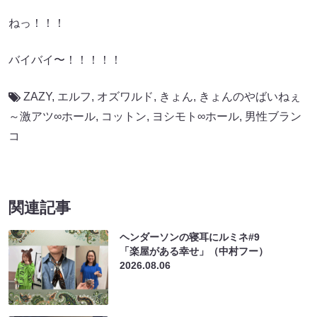
ねっ！！！
バイバイ〜！！！！！
ZAZY
,
エルフ
,
オズワルド
,
きょん
,
きょんのやばいねぇ
～激アツ∞ホール
,
コットン
,
ヨシモト∞ホール
,
男性ブラン
コ
関連記事
ヘンダーソンの寝耳にルミネ#9
「楽屋がある幸せ」（中村フー）
2026.08.06