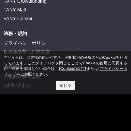
FANY Crowdfunding
FANY Mall
FANY Commu
法務・規約
プライバシーポリシー
反社会的勢力排除宣言
当サイトは、お客様の使いやすさ、利用状況の分析のためCookieを利用
しています。このダイアログを閉じることでCookieの使用に同意する
会社情報
か、詳細を確認したい場合は、
[Cookieの設定]
または
[プライバシーポ
リシー]
をご参照ください。
吉本興業株式会社
お問い合わせ
閉じる
その他
よしもとニュースセンターアーカイブ