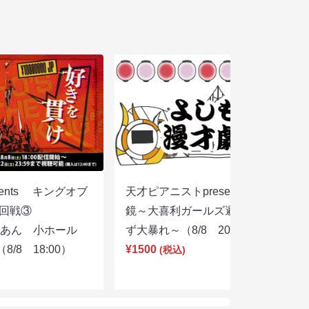
sents キングオブ
天才ピアニストpresentsすっぴん眼
選２回戦③
鏡～大喜利ガールズ避暑地を目指さ
りあん 小ホール
ず大暴れ～（8/8 20:45）
/8 18:00）
¥1500
(税込)