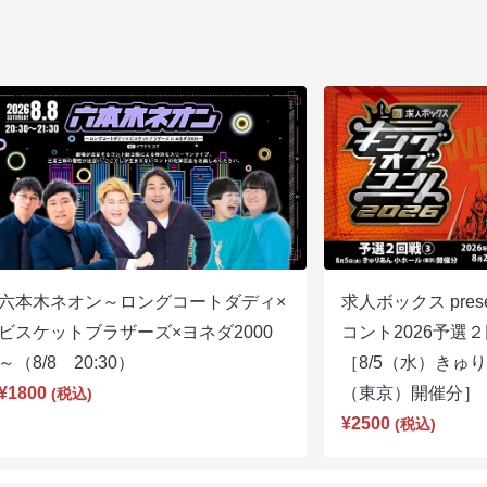
六本木ネオン～ロングコートダディ×
求人ボックス pre
ビスケットブラザーズ×ヨネダ2000
コント2026予
～（8/8 20:30）
［8/5（水）きゅ
¥1800
（東京）開催分］（8
(税込)
¥2500
(税込)