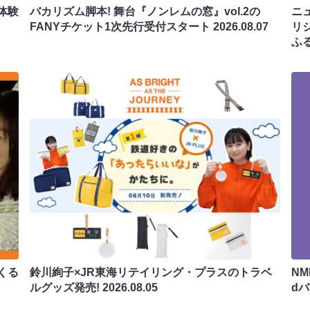
体験
バカリズム脚本! 舞台『ノンレムの窓』vol.2の
ニ
FANYチケット1次先行受付スタート
2026.08.07
リ
ふ
くる
鈴川絢子×JR東海リテイリング・プラスのトラベ
N
ルグッズ発売!
2026.08.05
d