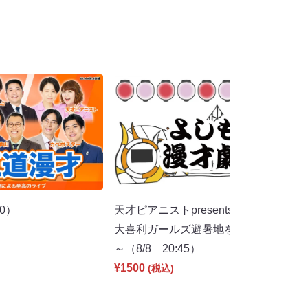
00）
天才ピアニストpresentsすっぴん眼鏡
大喜利ガールズ避暑地を目指さず大暴
～（8/8 20:45）
¥1500
(税込)