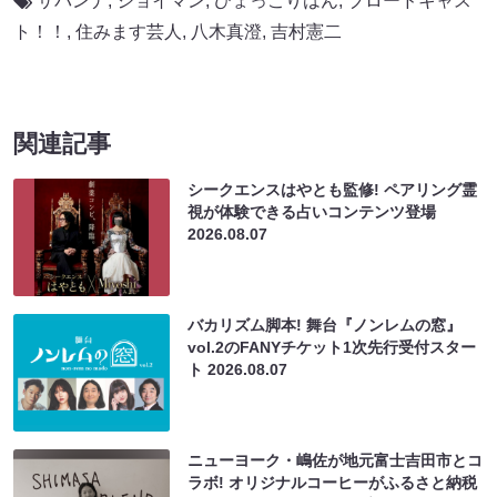
サバンナ
,
ジョイマン
,
ひょっこりはん
,
ブロードキャス
ト！！
,
住みます芸人
,
八木真澄
,
吉村憲二
関連記事
シークエンスはやとも監修! ペアリング霊
視が体験できる占いコンテンツ登場
2026.08.07
バカリズム脚本! 舞台『ノンレムの窓』
vol.2のFANYチケット1次先行受付スター
ト
2026.08.07
ニューヨーク・嶋佐が地元富士吉田市とコ
ラボ! オリジナルコーヒーがふるさと納税