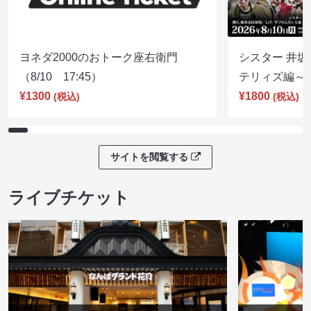
ヨネダ2000のおトーク座右衛門
シスター 井坂
（8/10 17:45）
テリィズ編～（8
¥1300
¥1800
(税込)
(税込)
サイトを閲覧する
ライブチケット