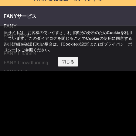
FANYサービス
FANY
当サイトは、お客様の使いやすさ、利用状況の分析のためCookieを利用
FANY Ticket
しています。このダイアログを閉じることでCookieの使用に同意する
か、詳細を確認したい場合は、
[Cookieの設定]
または
[プライバシーポ
FANY Online Ticket
リシー]
をご参照ください。
FANY Channel
閉じる
FANY Crowdfunding
FANY Mall
FANY Commu
法務・規約
プライバシーポリシー
反社会的勢力排除宣言
会社情報