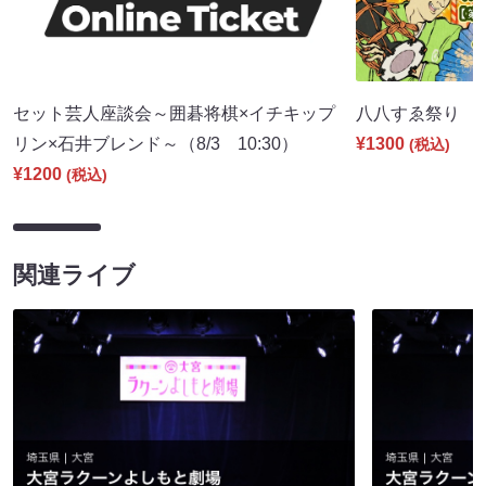
セット芸人座談会～囲碁将棋×イチキップ
八八すゑ祭り 寄席
リン×石井ブレンド～（8/3 10:30）
¥1300
(税込)
¥1200
(税込)
関連ライブ