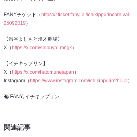
FANYチケット（
https://r.ticket.fany.lol/ichikippurincarnival-
25092019
）
【渋谷よしもと漫才劇場】
X（
https://x.com/shibuya_mngk
）
【イチキップリン】
X（
https://x.com/hatomunejapan
）
Instagram（
https://www.instagram.com/ichikippurin?hl=ja
）
FANY
,
イチキップリン
関連記事