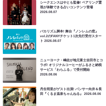
シークエンスはやとも監修! ペアリング霊
視が体験できる占いコンテンツ登場
2026.08.07
バカリズム脚本! 舞台『ノンレムの窓』
vol.2のFANYチケット1次先行受付スター
ト
2026.08.07
ニューヨーク・嶋佐が地元富士吉田市とコ
ラボ! オリジナルコーヒーがふるさと納税
サービス「わらふる」で受付開始
2026.08.06
丹生明里がゲスト出演! パンサー向井＆長
田『くるま温泉ちゃんねる』
2026.08.06