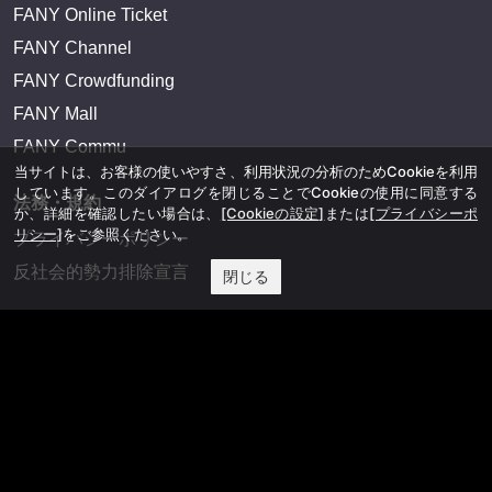
FANY Online Ticket
FANY Channel
FANY Crowdfunding
FANY Mall
FANY Commu
当サイトは、お客様の使いやすさ、利用状況の分析のためCookieを利用
しています。このダイアログを閉じることでCookieの使用に同意する
法務・規約
か、詳細を確認したい場合は、
[Cookieの設定]
または
[プライバシーポ
リシー]
をご参照ください。
プライバシーポリシー
反社会的勢力排除宣言
閉じる
会社情報
吉本興業株式会社
お問い合わせ
その他
よしもとニュースセンターアーカイブ