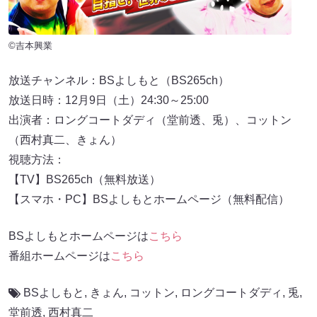
©吉本興業
放送チャンネル：BSよしもと（BS265ch）
放送日時：12月9日（土）24:30～25:00
出演者：ロングコートダディ（堂前透、兎）、コットン
（西村真二、きょん）
視聴方法：
【TV】BS265ch（無料放送）
【スマホ・PC】BSよしもとホームページ（無料配信）
BSよしもとホームページは
こちら
番組ホームページは
こちら
BSよしもと
,
きょん
,
コットン
,
ロングコートダディ
,
兎
,
堂前透
,
西村真二