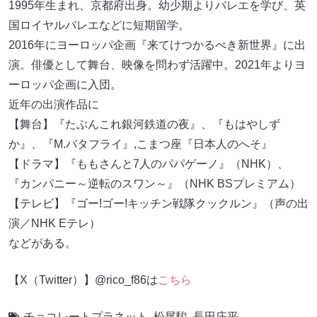
1995年生まれ、京都府出身。幼少期よりバレエを学び、英
国ロイヤルバレエなどに短期留学。
2016年にヨーロッパ企画『来てけつかるべき新世界』に出
演。俳優として舞台、映像を問わず活躍中。2021年よりヨ
ーロッパ企画に入団。
近年の出演作品に
【舞台】『たぶんこれ銀河鉄道の夜』、『もはやしず
か』、『M.バタフライ』,こまつ座『日本人のへそ』
【ドラマ】『ももさんと7人のパパゲーノ』（NHK）、
『カンパニー～逆転のスワン～』（NHK BSプレミアム）
【テレビ】『ゴー!ゴー!キッチン戦隊クックルン』（声の出
演／NHK Eテレ）
などがある。
【X（Twitter）】@rico_f86は
こちら
チョコレートプラネット
,
松尾駿
,
長田庄平