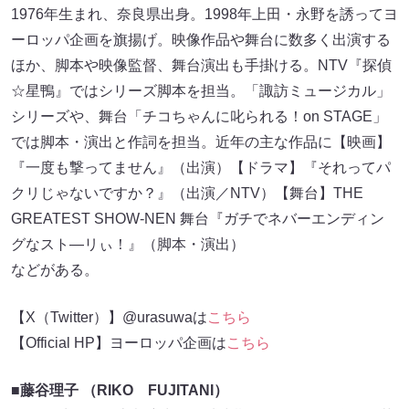
1976年生まれ、奈良県出身。1998年上田・永野を誘ってヨ
ーロッパ企画を旗揚げ。映像作品や舞台に数多く出演する
ほか、脚本や映像監督、舞台演出も手掛ける。NTV『探偵
☆星鴨』ではシリーズ脚本を担当。「諏訪ミュージカル」
シリーズや、舞台「チコちゃんに叱られる！on STAGE」
では脚本・演出と作詞を担当。近年の主な作品に【映画】
『一度も撃ってません』（出演）【ドラマ】『それってパ
クリじゃないですか？』（出演／NTV）【舞台】THE
GREATEST SHOW-NEN 舞台『ガチでネバーエンディン
グなスト―リぃ！』（脚本・演出）
などがある。
【X（Twitter）】@urasuwaは
こちら
【Official HP】ヨーロッパ企画は
こちら
■藤谷理子 （RIKO FUJITANI）