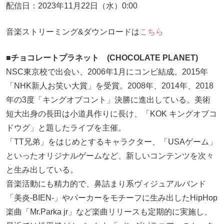
配信日：2023年11月22日（水）0:00
音楽ストリーミング&ダウンロードは
こちら
■チョコレートプラネット (CHOCOLATE PLANET)
NSC東京校で出会い、2006年1月にコンビ結成。2015年
「NHK新人お笑い大賞」を受賞。2008年、2014年、2018
年の3度「キングオブコント」決勝に進出している。美術
短大出身の長田は小道具作りに長け、「KOK キングオブコ
ドウグ」と題したライブを主催。
「TT兄弟」をはじめとするキャラクター、「USAゲーム」
といったオリジナルゲームなど、新しいコンテンツを次々
と生み出している。
音楽活動にも精力的で、鼻詰まり系ヴィジュアルバンド
「美炎-BIEN-」やパーカーをモチーフに生み出したHipHop
楽曲「Mr.Parka jr」など楽曲リリースも定期的に実施し、