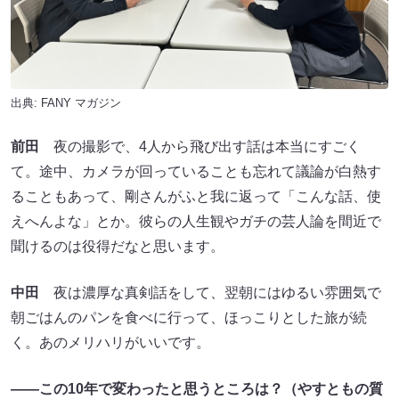
出典:
FANY マガジン
前田
夜の撮影で、4人から飛び出す話は本当にすごく
て。途中、カメラが回っていることも忘れて議論が白熱す
ることもあって、剛さんがふと我に返って「こんな話、使
えへんよな」とか。彼らの人生観やガチの芸人論を間近で
聞けるのは役得だなと思います。
中田
夜は濃厚な真剣話をして、翌朝にはゆるい雰囲気で
朝ごはんのパンを食べに行って、ほっこりとした旅が続
く。あのメリハリがいいです。
――この10年で変わったと思うところは？（やすともの質