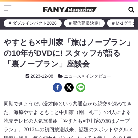
Menu
# ダブルインパクト2026
# 配信延長決定!
# M-1グラ
やすとも×中川家「旅はノープラン」
の10年がDVDに! スタッフが語る
「裏ノープラン」座談会
2023-12-08
ニュース
インタビュー
同期できょうだい漫才師という共通点から親交を深めてき
た、海原やすよ ともこと中川家（剛、礼二）の4人による
読売テレビの人気旅番組「やすとも×中川家の旅はノープ
ラン」。2013年の初回放送以来、話題のスポットやグルメ