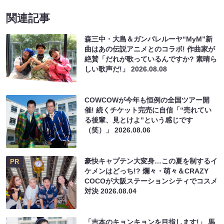
関連記事
森三中・大島＆ガンバレルーヤ“MyM”新
曲はあの伝説アニメとのコラボ! 作曲家が
絶賛「だれが歌っているんですか? 素晴ら
しい歌声だ!」
2026.08.08
COWCOWが今年も恒例の全国ツアー開
催! 続くチケット完売に自信「“売れてい
る後輩、見とけよ”という感じです
（笑）」
2026.08.06
豪快キャプテン大変身…この夏を制するイ
PR
ケメンはどっち!? 爛々・萌々＆CRAZY
COCOが大阪ステーションシティでコスメ
対決
2026.08.04
「吉本のキョンキョンを目指します!」 馬