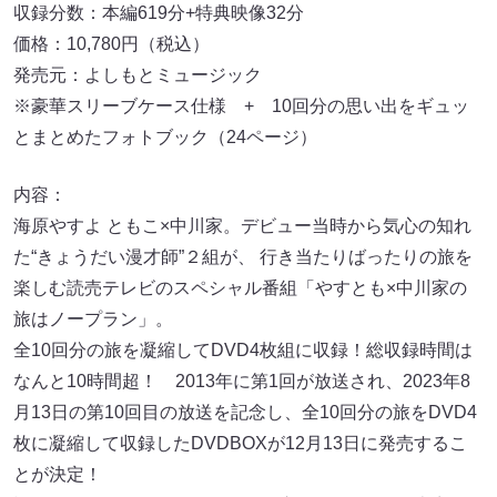
収録分数：本編619分+特典映像32分
価格：10,780円（税込）
発売元：よしもとミュージック
※豪華スリーブケース仕様 + 10回分の思い出をギュッ
とまとめたフォトブック（24ページ）
内容：
海原やすよ ともこ×中川家。デビュー当時から気心の知れ
た“きょうだい漫才師”２組が、 行き当たりばったりの旅を
楽しむ読売テレビのスペシャル番組「やすとも×中川家の
旅はノープラン」。
全10回分の旅を凝縮してDVD4枚組に収録！総収録時間は
なんと10時間超！ 2013年に第1回が放送され、2023年8
月13日の第10回目の放送を記念し、全10回分の旅をDVD4
枚に凝縮して収録したDVDBOXが12月13日に発売するこ
とが決定！