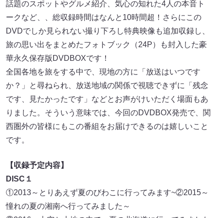
話題のスポットやグルメ紹介、気心の知れた4人の本音ト
ークなど、、総収録時間はなんと10時間超！さらにこの
DVDでしか見られない撮り下ろし特典映像も追加収録し、
旅の思い出をまとめたフォトブック（24P）も封入した豪
華永久保存版DVDBOXです！
全国各地を旅をする中で、現地の方に「放送はいつです
か？」と尋ねられ、放送地域の関係で視聴できずに「残念
です、見たかったです」などとお声がけいただく場面もあ
りました。そういう意味では、今回のDVDBOX発売で、関
西圏外の皆様にもこの番組をお届けできるのは嬉しいこと
です。
【収録予定内容】
DISC１
①2013～とりあえず夏のびわこに行ってみます~②2015～
憧れの夏の湘南へ行ってみました～