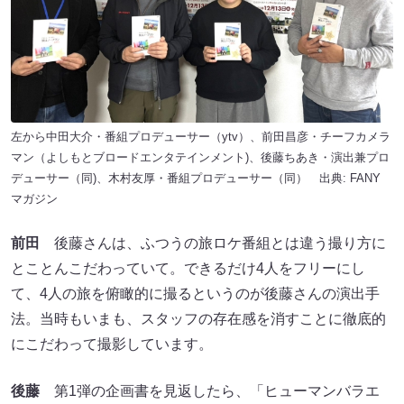
左から中田大介・番組プロデューサー（ytv）、前田昌彦・チーフカメラ
マン（よしもとブロードエンタテインメント)、後藤ちあき・演出兼プロ
デューサー（同)、木村友厚・番組プロデューサー（同） 出典:
FANY
マガジン
前田
後藤さんは、ふつうの旅ロケ番組とは違う撮り方に
とことんこだわっていて。できるだけ4人をフリーにし
て、4人の旅を俯瞰的に撮るというのが後藤さんの演出手
法。当時もいまも、スタッフの存在感を消すことに徹底的
にこだわって撮影しています。
後藤
第1弾の企画書を見返したら、「ヒューマンバラエ