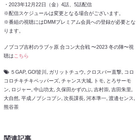
・2023年12月22日（金）4話、5話配信
※配信スケジュールは変更となる場合がございます。
※番組の視聴にはDMMプレミアム会員への登録が必要とな
ります。
ノブコブ吉村のラブヶ原 合コン大合戦 〜2023 冬の陣〜視
聴は
こちら
５GAP
,
GO!皆川
,
ガリットチュウ
,
クロスバー直撃
,
コロ
コロチキチキペッパーズ
,
チャンス大城
,
トモ
,
とろサーモ
ン
,
ロジャー
,
中山功太
,
久保田かずのぶ
,
吉村崇
,
吉田朱里
,
大自然
,
平成ノブシコブシ
,
次長課長
,
河本準一
,
渡邊センス
,
熊谷茶
関連記事