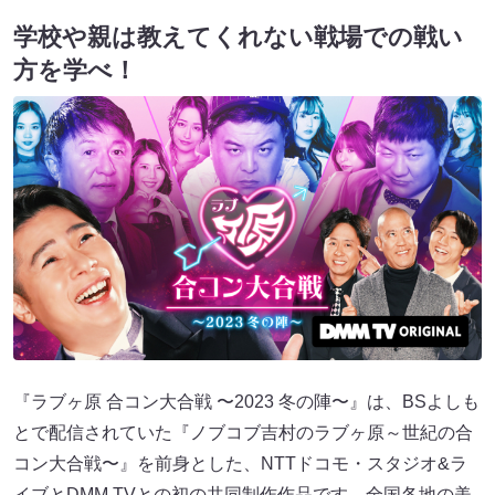
学校や親は教えてくれない戦場での戦い
方を学べ！
『ラブヶ原 合コン大合戦 〜2023 冬の陣〜』は、BSよしも
とで配信されていた『ノブコブ吉村のラブヶ原～世紀の合
コン大合戦〜』を前身とした、NTTドコモ・スタジオ&ラ
イブとDMM TVとの初の共同制作作品です。全国各地の美