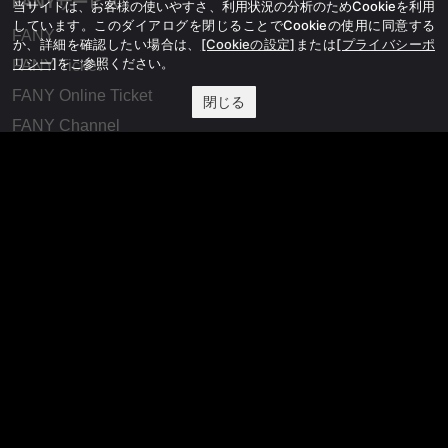
FANYサービス
当サイトは、お客様の使いやすさ、利用状況の分析のためCookieを利用
しています。このダイアログを閉じることでCookieの使用に同意する
FANY
か、詳細を確認したい場合は、
[Cookieの設定]
または
[プライバシーポ
リシー]
をご参照ください。
FANY Ticket
FANY Online Ticket
閉じる
FANY Channel
FANY Crowdfunding
FANY Mall
FANY Commu
法務・規約
プライバシーポリシー
反社会的勢力排除宣言
会社情報
吉本興業株式会社
お問い合わせ