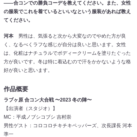
――合コンでの勝負コーデを教えてください。また、女性
の服装でこれを着ているといいなという服装があれば教え
てください。
河本
男性は、気張ると次から大変なのでやめた方が良
く、なるべくラフな感じが自分は良いと思います。女性
は、化粧はナチュラルでボディークリームを塗りたぐった
方が良いです。冬は特に着込むので汗をかかないような格
好が良いと思います。
作品概要
ラブヶ原 合コン大合戦 〜2023 冬の陣〜
【出演者（スタジオ）】
MC：平成ノブシコブシ 吉村崇
男性ゲスト：コロコロチキチキペッパーズ、次長課長 河本
準一