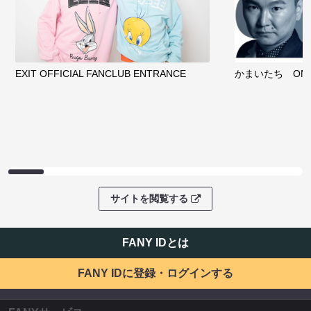
EXIT OFFICIAL FANCLUB ENTRANCE
かまいたち OMA
サイトを閲覧する
FANY IDとは
FANY IDに登録・ログインする