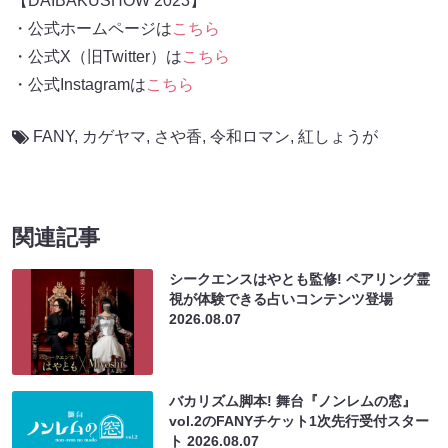
【DAIBAKUSHOW 2023】
・公式ホームページは
こちら
・公式X（旧Twitter）は
こちら
・公式Instagramは
こちら
FANY
,
カゲヤマ
,
さや香
,
令和ロマン
,
紅しょうが
関連記事
シークエンスはやとも監修! ペアリング霊
視が体験できる占いコンテンツ登場
2026.08.07
バカリズム脚本! 舞台『ノンレムの窓』
vol.2のFANYチケット1次先行受付スター
ト
2026.08.07