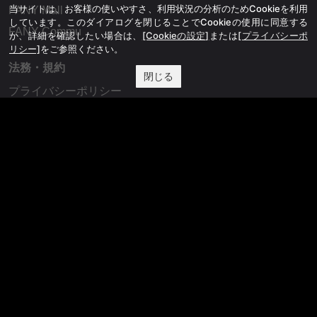
当サイトは、お客様の使いやすさ、利用状況の分析のためCookieを利用
FANY Mall
しています。このダイアログを閉じることでCookieの使用に同意する
FANY Commu
か、詳細を確認したい場合は、
[Cookieの設定]
または
[プライバシーポ
リシー]
をご参照ください。
法務・規約
閉じる
プライバシーポリシー
反社会的勢力排除宣言
会社情報
吉本興業株式会社
お問い合わせ
その他
よしもとニュースセンターアーカイブ
©YOSHIMOTO KOGYO, All Rights Reserved.