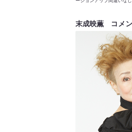
ージョンアップ間違いなし
末成映薫 コメ