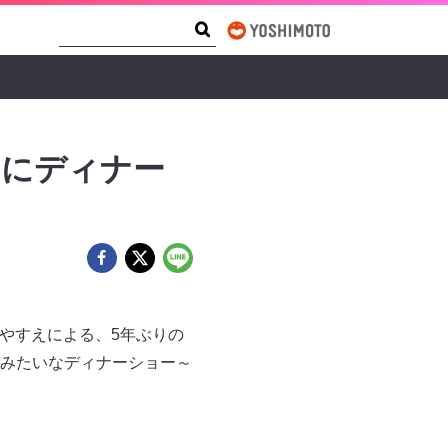
Search Form
Search
りにディナー
知やすえによる、5年ぶりの
みたいなディナーショー～