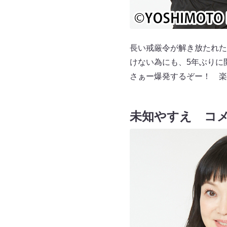
長い戒厳令が解き放たれた
けない為にも、5年ぶりに
さぁー爆発するぞー！ 楽
未知やすえ コ