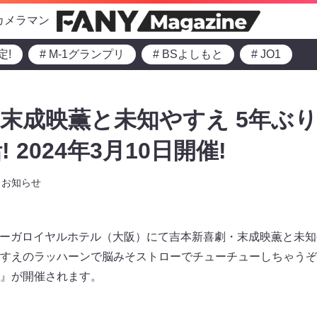
カメラマン
定!
# M-1グランプリ
# BSよしもと
# JO1
末成映薫と未知やすえ 5年ぶ
 2024年3月10日開催!
お知らせ
）にリーガロイヤルホテル（大阪）にて吉本新喜劇・末成映薫と未
すえのラッハーンで脳みそストローでチューチューしちゃうぞ
』が開催されます。