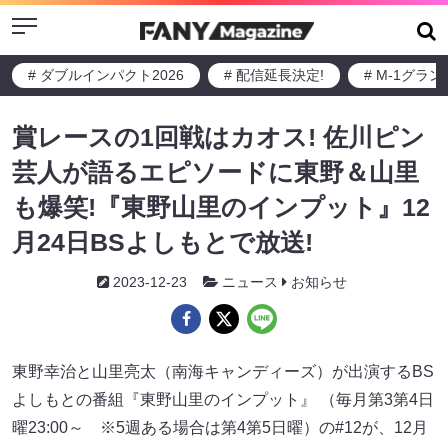
Menu
# ダブルインパクト2026
# 配信延長決定!
# M-1グラ
賞レースの1回戦はカオス! 佐川ピン
芸人が語るエピソードに東野＆山里
も爆笑!『東野山里のインプット』12
月24日BSよしもとで放送!
2023-12-23
ニュース
お知らせ
東野幸治と山里亮太（南海キャンディーズ）が出演するBS
よしもとの番組『東野山里のインプット』 （毎月第3第4日
曜23:00～ ※5週ある場合は第4第5日曜）の#12が、12月