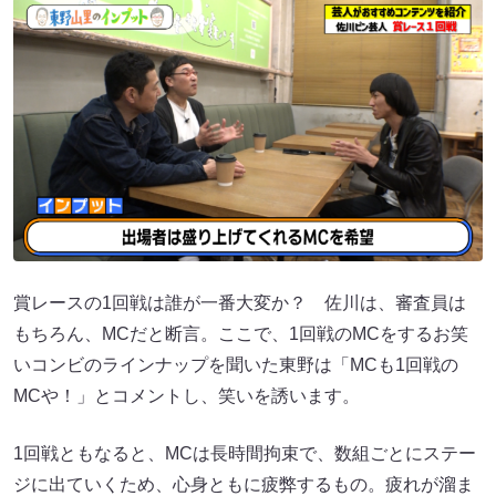
賞レースの1回戦は誰が一番大変か？ 佐川は、審査員は
もちろん、MCだと断言。ここで、1回戦のMCをするお笑
いコンビのラインナップを聞いた東野は「MCも1回戦の
MCや！」とコメントし、笑いを誘います。
1回戦ともなると、MCは長時間拘束で、数組ごとにステー
ジに出ていくため、心身ともに疲弊するもの。疲れが溜ま