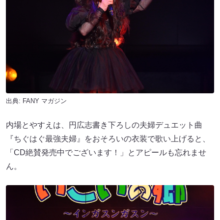
出典:
FANY マガジン
内場とやすえは、円広志書き下ろしの夫婦デュエット曲
『ちぐはぐ最強夫婦』をおそろいの衣装で歌い上げると、
「CD絶賛発売中でございます！」とアピールも忘れませ
ん。