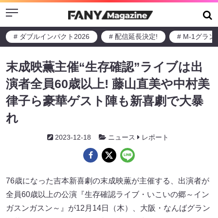
Menu
# ダブルインパクト2026
# 配信延長決定!
# M-1グラ
末成映薫主催“生存確認”ライブは出
演者全員60歳以上! 藤山直美や中村美
律子ら豪華ゲスト陣も新喜劇で大暴
れ
2023-12-18
ニュース
レポート
76歳になった吉本新喜劇の末成映薫が主催する、出演者が
全員60歳以上の公演『生存確認ライブ・いこいの郷～イン
ガスンガスン～』が12月14日（木）、大阪・なんばグラン