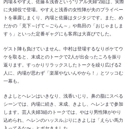
内場＆やすえ、佐藤＆浅香という“リアル夫婦”2組は、実際
に夫婦役で登場。やすえと浅香の女性陣が夫のプライベー
トを暴露しまくり、内場と佐藤はタジタジです。また、め
だかの「見下～げて～ごらん～」や島田の「おじゃましま
すぅ」といった定番ギャグにも客席は大喜びでした。
ゲスト陣も負けていません。中村は登場するなりボケてウ
ケを取ると、末成とのトークで2人が出会ったころを振り
返ります。すっかりリラックスしたトークを繰り広げる2
人に、内場が思わず「楽屋やないんやから！」とツッコむ
一幕も。
きよしとヘレンはいきなり、浅香いじり。鼻の脂にスベる
シーンでは、内場に続き、末成、きよし、ヘレンまで参加
します。芸人夫婦3組のトークでは、やはり男性陣がやり
込められ、ヘレンのハッスルぶりにきよしは「えらい馬力
入ってるな〜」とボヤきました。