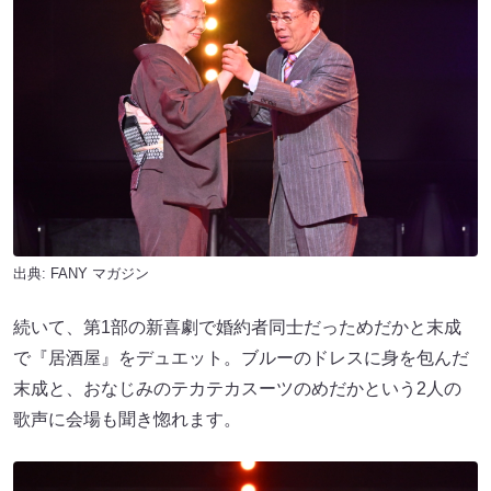
出典:
FANY マガジン
続いて、第1部の新喜劇で婚約者同士だっためだかと末成
で『居酒屋』をデュエット。ブルーのドレスに身を包んだ
末成と、おなじみのテカテカスーツのめだかという2人の
歌声に会場も聞き惚れます。