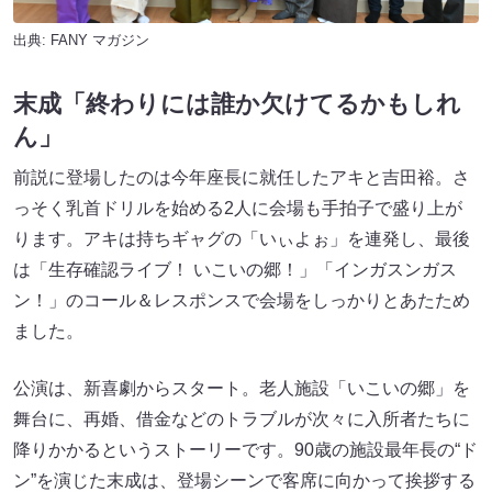
出典:
FANY マガジン
末成「終わりには誰か欠けてるかもしれ
ん」
前説に登場したのは今年座長に就任したアキと吉田裕。さ
っそく乳首ドリルを始める2人に会場も手拍子で盛り上が
ります。アキは持ちギャグの「いぃよぉ」を連発し、最後
は「生存確認ライブ！ いこいの郷！」「インガスンガス
ン！」のコール＆レスポンスで会場をしっかりとあたため
ました。
公演は、新喜劇からスタート。老人施設「いこいの郷」を
舞台に、再婚、借金などのトラブルが次々に入所者たちに
降りかかるというストーリーです。90歳の施設最年長の“ド
ン”を演じた末成は、登場シーンで客席に向かって挨拶する