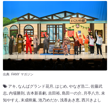
出典:
FANY マガジン
アキ
,
なんばグランド花月
,
はじめ
,
やなぎ浩二
,
佐藤武
志
,
内場勝則
,
吉本新喜劇
,
吉田裕
,
島田一の介
,
月亭八方
,
未
知やすえ
,
末成映薫
,
池乃めだか
,
浅香あき恵
,
西川きよし