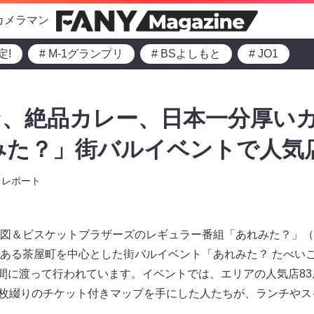
カメラマン
定!
# M-1グランプリ
# BSよしもと
# JO1
ン、絶品カレー、日本一分厚い
みた？」街バルイベントで人気
レポート
図＆ビスケットブラザーズのレギュラー番組「あれみた？」（
ある茶屋町を中心とした街バルイベント「あれみた？ たべいこ！
日間に渡って行われています。イベントでは、エリアの人気店8
で5枚綴りのチケット付きマップを手にした人たちが、ランチや