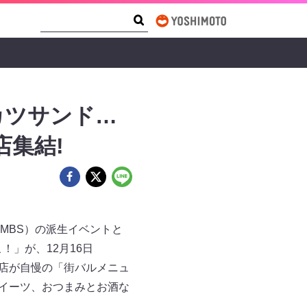
Search Form
Search
カツサンド…
店集結!
MBS）の派生イベントと
」が、12月16日
3店が自慢の「街バルメニュ
スイーツ、おつまみとお酒な