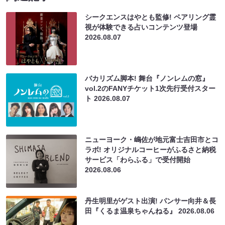
シークエンスはやとも監修! ペアリング霊
視が体験できる占いコンテンツ登場
2026.08.07
バカリズム脚本! 舞台『ノンレムの窓』
vol.2のFANYチケット1次先行受付スター
ト
2026.08.07
ニューヨーク・嶋佐が地元富士吉田市とコ
ラボ! オリジナルコーヒーがふるさと納税
サービス「わらふる」で受付開始
2026.08.06
丹生明里がゲスト出演! パンサー向井＆長
田『くるま温泉ちゃんねる』
2026.08.06