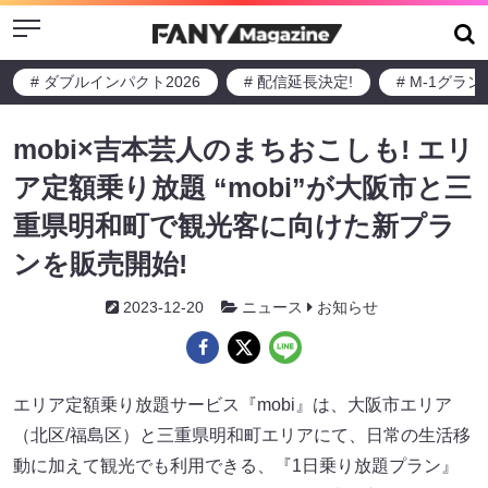
Menu
# ダブルインパクト2026
# 配信延長決定!
# M-1グラ
mobi×吉本芸人のまちおこしも! エリ
ア定額乗り放題 “mobi”が大阪市と三
重県明和町で観光客に向けた新プラ
ンを販売開始!
2023-12-20
ニュース
お知らせ
エリア定額乗り放題サービス『mobi』は、大阪市エリア
（北区/福島区）と三重県明和町エリアにて、日常の生活移
動に加えて観光でも利用できる、『1日乗り放題プラン』