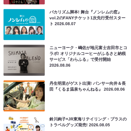
バカリズム脚本! 舞台『ノンレムの窓』
vol.2のFANYチケット1次先行受付スター
ト
2026.08.07
ニューヨーク・嶋佐が地元富士吉田市とコ
ラボ! オリジナルコーヒーがふるさと納税
サービス「わらふる」で受付開始
2026.08.06
丹生明里がゲスト出演! パンサー向井＆長
田『くるま温泉ちゃんねる』
2026.08.06
鈴川絢子×JR東海リテイリング・プラスの
トラベルグッズ発売!
2026.08.05