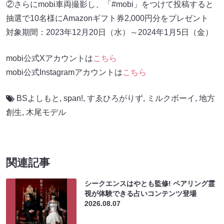
②さらにmobi車両撮影し、「#mobi」をつけて投稿すると
抽選で10名様にAmazonギフト券2,000円分をプレゼント
対象期間：2023年12月20日（水）～2024年1月5日（金）
mobi公式Xアカウントは
こちら
mobi公式Instagramアカウントは
こちら
BSよしもと
,
span!
,
すゑひろがりず
,
ミルクボーイ
,
地方
創生
,
木尾モデル
関連記事
シークエンスはやとも監修! ペアリング霊
視が体験できる占いコンテンツ登場
2026.08.07