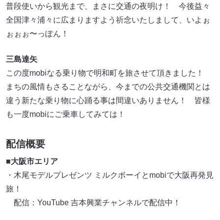
普段使いから観光まで、まさに交通の夜明け！ 今後益々
全国津々浦々に広まりますよう祈念いたしまして、いよぉ
ぉぉぉ〜っぽん！
三島達矢
この度mobiなる乗り物で明和町を旅させて頂きました！
まちの風情もさることながら、今までの公共交通機関とは
違う新たな乗り物に心踊る事は間違いありません！ 皆様
も一度mobiにご乗車してみては！
配信概要
■大阪市エリア
・木尾モデルプレゼンツ ミルクボーイとmobiで大阪再発見
旅！
配信：YouTube 吉本興業チャンネルで配信中！