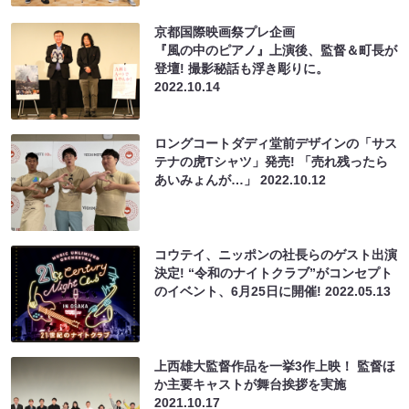
京都国際映画祭プレ企画
『風の中のピアノ』上演後、監督＆町長が
登壇! 撮影秘話も浮き彫りに。
2022.10.14
ロングコートダディ堂前デザインの「サス
テナの虎Tシャツ」発売! 「売れ残ったら
あいみょんが…」
2022.10.12
コウテイ、ニッポンの社長らのゲスト出演
決定! “令和のナイトクラブ”がコンセプト
のイベント、6月25日に開催!
2022.05.13
上西雄大監督作品を一挙3作上映！ 監督ほ
か主要キャストが舞台挨拶を実施
2021.10.17