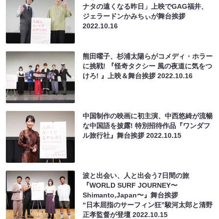
ナタの遠くなる昨日」上映でGAG福井、
ジェラードンかみちぃが舞台挨拶
2022.10.16
熊田曜子、杉浦太陽らがコメディ・ホラー
に挑戦! 『怪奇タクシー 風の夜道に気をつ
けろ! 』上映＆舞台挨拶
2022.10.16
中国制作の映画に初主演、中西悠綺が流暢
な中国語を披露! 特別招待作品『ワンダフ
ル旅行社』舞台挨拶
2022.10.15
波と出会い、人と出会う7日間の旅
『WORLD SURF JOURNEY〜
Shimanto,Japan〜』舞台挨拶
“日本屈指のサーフィン狂”駿河太郎と清野
正孝監督が登壇
2022.10.15