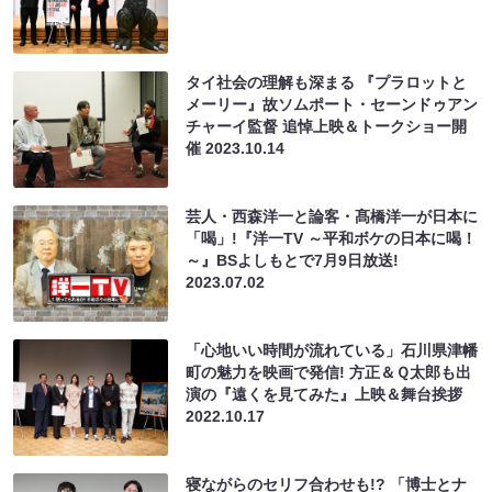
タイ社会の理解も深まる 『プラロットと
メーリー』故ソムポート・セーンドゥアン
チャーイ監督 追悼上映＆トークショー開
催
2023.10.14
芸人・西森洋一と論客・髙橋洋一が日本に
「喝」!『洋一TV ～平和ボケの日本に喝！
～』BSよしもとで7月9日放送!
2023.07.02
「心地いい時間が流れている」石川県津幡
町の魅力を映画で発信! 方正＆Ｑ太郎も出
演の『遠くを見てみた』上映＆舞台挨拶
2022.10.17
寝ながらのセリフ合わせも!? 「博士とナ