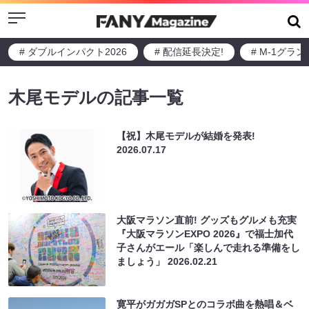
Menu
# ダブルインパクト2026
# 配信延長決定!
# M-1グラ
木尾モデルの記事一覧
【祝】木尾モデルが結婚を発表!
2026.07.17
大阪マラソン直前! グッズもグルメも充実
『大阪マラソンEXPO 2026』で福士加代
子さんがエール「楽しんで走れる準備をし
ましょう」
2026.02.21
寛平がガガガSPとのコラボ曲を熱唱＆ベ