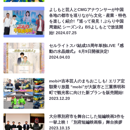
よしもと芸人とCMGアナウンサーが中国
各地の都市を巡りながら文化・産業・特色
を楽しく紹介!『巡って発見！ぶらり中国
周遊紀 シーズン2』BSよしもとで放送開
始!
2024.07.25
セルライトスパ結成15周年単独LIVE『感
動の水晶婚式』 6月9日開催決定!
2024.04.03
mobi×吉本芸人のまちおこしも! エリア定
額乗り放題 “mobi”が大阪市と三重県明和
町で観光客に向けた新プランを販売開始!
2023.12.20
大分県別府市を舞台にした短編映画3作を
一挙上映！「別府短編映画祭」舞台挨拶
2023.10.15