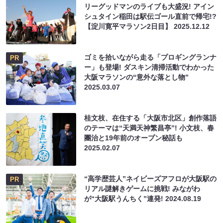
リーグッドマンのライブも大盛況! アイン
シュタイン稲田は駅伝ゴール直前で帰宅!?
【淀川寛平マラソン2日目】
2025.12.12
ゴミを拾いながら走る「プロギングランナ
PR
ー」も登場! ダスキン清掃活動でわかった
大阪マラソンの“意外な落とし物”
2025.03.07
桂文枝、在住する「大阪市北区」創作落語
のテーマは“天満天神繁昌亭”! 小文枝、春
團治と19年前のオープン秘話も
2025.02.07
“高学歴芸人”ネイビーズアフロが大阪駅の
PR
リアル謎解きゲームに挑戦! みながわ
が“大阪駅うんちく”連発!
2024.08.19