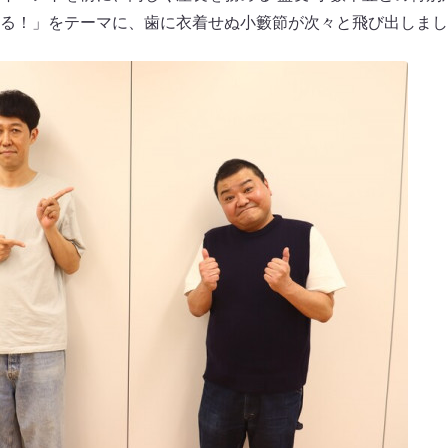
る！」をテーマに、歯に衣着せぬ小籔節が次々と飛び出しまし