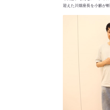
迎えた川畑座長を小籔が斬