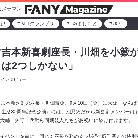
カメラマン
定!
# M-1グランプリ
# BSよしもと
# JO1
年”吉本新喜劇座長・川畑を小籔
は2つしかない」
インタビュー
た吉本新喜劇の座長・川畑泰史。9月10日（金）に大阪・なん
劇生活30周年記念公演』には、池乃めだから新喜劇メンバーは
大輔、矢野・兵動ら同期芸人たちがお祝いに駆け付けます。
イベントを前に、同じく座長を務める“盟友”小籔千豊との特別