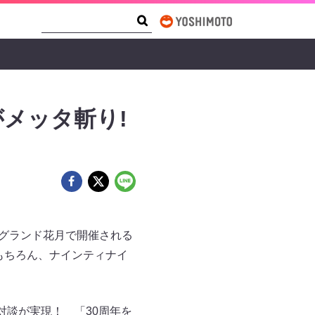
Search Form
Search
がメッタ斬り!
ばグランド花月で開催される
もちろん、ナインティナイ
対談が実現！ 「30周年を