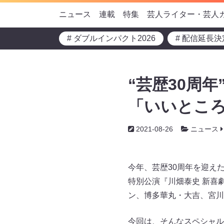
ニュース
連載
特集
芸人ライター・芸人
# ダブルインパクト2026
# 配信延長決
“芸歴30周
「いいところ
2021-08-26
ニュース
今年、芸歴30周年を迎え
特別公演『川畑泰史 新喜
ン、博多華丸・大吉、宮川
今回は、そんなスペシャル