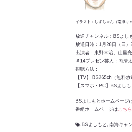
イラスト：しずちゃん（南海キ
放送チャンネル：BSよしもと 
放送日時：1月28日（日）23:
出演者：東野幸治、山里亮
＃14プレゼン芸人：向清
視聴方法：
【TV】 BS265ch（無料
【スマホ・PC】BSよし
BSよしもとホームページ
番組ホームページは
こちら
BSよしもと
,
南海キャ