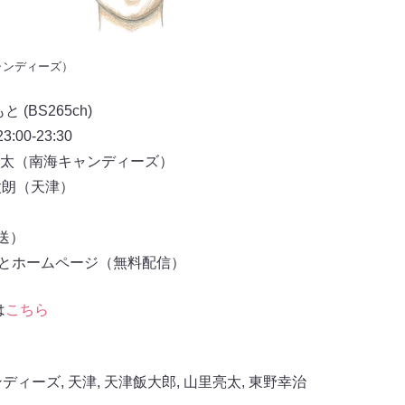
ャンディーズ）
(BS265ch)
00-23:30
太（南海キャンディーズ）
太朗（天津）
放送）
もとホームページ（無料配信）
は
こちら
ンディーズ
,
天津
,
天津飯大郎
,
山里亮太
,
東野幸治