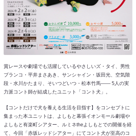
賞レースや劇場でも活躍しているやさしいズ・タイ、男性
ブランコ・平井まさあき、サンシャイン・坂⽥光、空気階
段・⽔川かたまり、そいつどいつ・松本⽵⾺―― 5⼈の実
⼒派コント師が結成したユニット「コント⽝」。
【コントだけで⽝を養える⽣活を⽬指す】をコンセプトに
集まった本ユニットは、よしもと幕張イオンモール劇場や
よしもと有楽町シアター、ルミネtheよしもとでの開催を経
て、今回「⾚坂レッドシアター」にてコント⽝が⾄⾼のコ