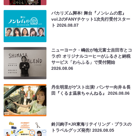
バカリズム脚本! 舞台『ノンレムの窓』
vol.2のFANYチケット1次先行受付スター
ト
2026.08.07
ニューヨーク・嶋佐が地元富士吉田市とコ
ラボ! オリジナルコーヒーがふるさと納税
サービス「わらふる」で受付開始
2026.08.06
丹生明里がゲスト出演! パンサー向井＆長
田『くるま温泉ちゃんねる』
2026.08.06
鈴川絢子×JR東海リテイリング・プラスの
トラベルグッズ発売!
2026.08.05