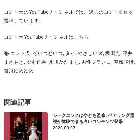
コント⽝のYouTubeチャンネルでは、過去のコント動画を
投稿しています。
コント⽝YouTubeチャンネルは
こちら
コント犬
,
そいつどいつ
,
タイ
,
やさしいズ
,
坂田光
,
平井
まさあき
,
松本竹馬
,
水川かたまり
,
男性ブランコ
,
空気階段
,
銀河ゆめゆめ
関連記事
シークエンスはやとも監修! ペアリング霊
視が体験できる占いコンテンツ登場
2026.08.07