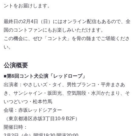
ントをお届けします。
最終⽇の2⽉4⽇（⽇）にはオンライン配信もあるので、全
国のコントファンにもお楽しみいただけます。
この機会に、ぜひ「コント⽝」を⾻の髄までご堪能くださ
い。
公演概要
■第6回コント⽝公演「レッドロープ」
出演者：やさしいズ・タイ、男性ブランコ・平井まさあ
き、サンシャイン・坂⽥光、空気階段・⽔川かたまり、そ
いつどいつ・松本⽵⾺
会場：⾚坂レッドシアター
（東京都港区⾚坂3丁⽬10-9 B2F）
開催⽇時：
2⽉2⽇（⾦）開場19:30 開演20:00