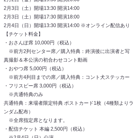
2⽉3⽇（⼟）開場13:30 開演14:00
2⽉3⽇（⼟）開場17:30 開演18:00
2⽉4⽇（⽇）開場13:30 開演14:00 ※オンライン配信あり
【チケット料⾦】
・おさんぽ席 10,000円（税込）
※前⽅2列センター席／購⼊特典：終演後に出演者と写
真撮影＆本公演の初合わせコント動画
・おやつ席 5,000円（税込）
※前⽅4列⽬までの席／購⼊特典：コント⽝ステッカー
・フリスビー席 3,000円（税込）
※共通特典のみ
共通特典：来場者限定特典 ポストカード1枚（4種類よりラ
ンダム配布）
※全席指定席となります。
・配信チケット 本編 2,500円（税込）
※2⽉4⽇（⽇）公演