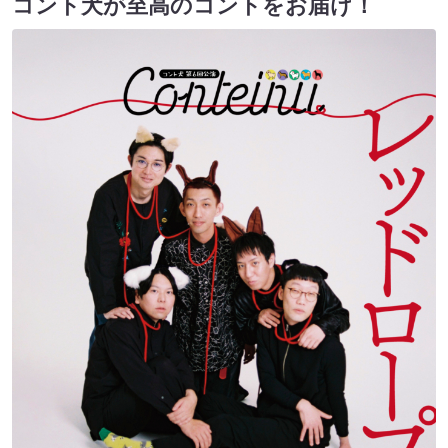
コント⽝が⾄⾼のコントをお届け！