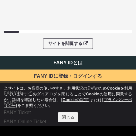
サイトを閲覧する
FANY IDとは
FANY IDに登録・ログインする
当サイトは、お客様の使いやすさ、利用状況の分析のためCookieを利用
FANYサービス
しています。このダイアログを閉じることでCookieの使用に同意する
か、詳細を確認したい場合は、
[Cookieの設定]
または
[プライバシーポ
FANY
リシー]
をご参照ください。
FANY Ticket
閉じる
FANY Online Ticket
FANY Channel