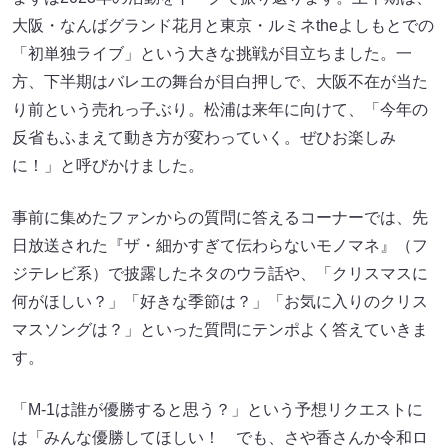
大阪・なんばグランド花月と東京・ルミネtheよしもとでの
「初単独ライブ」という大きな挑戦が目立ちました。一
方、下半期はバレエの舞台が目白押しで、大阪不在が当た
り前という売れっ子ぶり。松浦は来年に向けて、「今年の
反省もふまえて動き方が変わっていく。ぜひお楽しみ
に！」と呼びかけました。
事前に集めたファンからの質問に答えるコーナーでは、先
日放送された『ザ・細かすぎて伝わらないモノマネ』（フ
ジテレビ系）で披露したネタのウラ話や、「クリスマスに
何がほしい？」「好きな季節は？」「お気に入りのクリス
マスソングは？」といった質問にテンポよく答えていきま
す。
「M-1は誰が優勝すると思う？」という予想リクエストに
は「みんな優勝してほしい！ でも、さや香さんか令和ロ