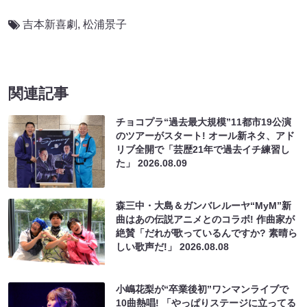
吉本新喜劇
,
松浦景子
関連記事
チョコプラ“過去最大規模”11都市19公演
のツアーがスタート! オール新ネタ、アド
リブ全開で「芸歴21年で過去イチ練習し
た」
2026.08.09
森三中・大島＆ガンバレルーヤ“MyM”新
曲はあの伝説アニメとのコラボ! 作曲家が
絶賛「だれが歌っているんですか? 素晴ら
しい歌声だ!」
2026.08.08
小嶋花梨が“卒業後初”ワンマンライブで
10曲熱唱! 「やっぱりステージに立ってる