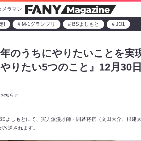
カメラマン
定!
# M-1グランプリ
# BSよしもと
# JO1
今年のうちにやりたいことを実
やりたい5つのこと』12月30
お知らせ
0よりBSよしもとにて、実力派漫才師・囲碁将棋（文田大介、根
が放送されます。