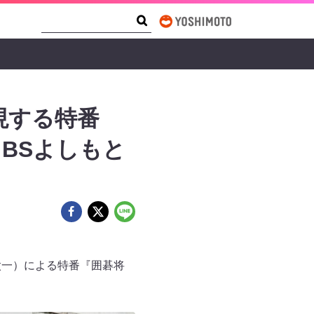
Search Form
Search
現する特番
日BSよしもと
建太一）による特番『囲碁将