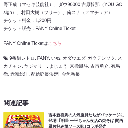
野正成（マセキ芸能社）、ダウ90000 吉原怜那（YOU GO
sign）、村田大樹（フリー）、俺スナ（アマチュア）
チケット料金：1,200円
チケット販売：FANY Online Ticket
FANY Online Ticketは
こちら
9番街レトロ
,
FANY
,
いぬ
,
オダウエダ
,
ガクテンソク
,
ス
カチャン
,
ヤジマリー
,
よじょう
,
京極風斗
,
古市勇介
,
有馬
徹
,
赤嶺総理
,
配信延長決定!
,
金魚番長
関連記事
吉本新喜劇の人気座員たちがパッケージに
登場! ｢明星 一平ちゃん夜店の焼そば 関西
風お好み焼ソース味｣コラボ発売