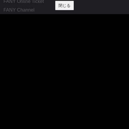
FANY Online Ticket
閉じる
FANY Channel
FANY Crowdfunding
FANY Mall
FANY Commu
法務・規約
プライバシーポリシー
反社会的勢力排除宣言
会社情報
吉本興業株式会社
お問い合わせ
その他
よしもとニュースセンターアーカイブ