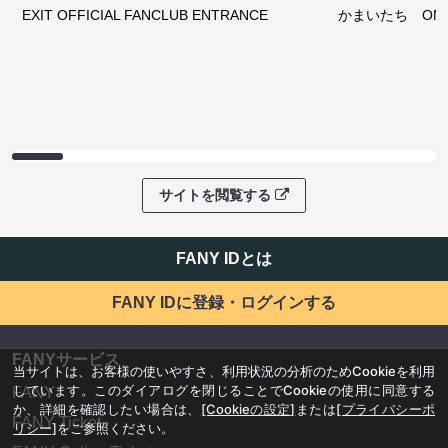
EXIT OFFICIAL FANCLUB ENTRANCE
かまいたち OMA
サイトを閲覧する
FANY IDとは
FANY IDに登録・ログインする
FANYサービス
当サイトは、お客様の使いやすさ、利用状況の分析のためCookieを利用
しています。このダイアログを閉じることでCookieの使用に同意する
FANY
か、詳細を確認したい場合は、
[Cookieの設定]
または
[プライバシーポ
FANY Ticket
リシー]
をご参照ください。