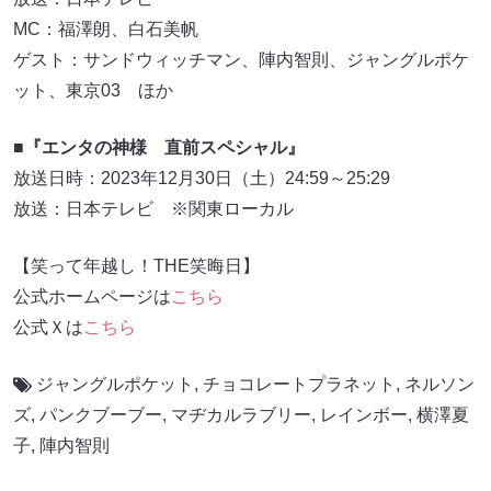
MC：福澤朗、白石美帆
ゲスト：サンドウィッチマン、陣内智則、ジャングルポケ
ット、東京03 ほか
■『エンタの神様 直前スペシャル』
放送日時：2023年12月30日（土）24:59～25:29
放送：日本テレビ ※関東ローカル
【笑って年越し！THE笑晦日】
公式ホームページは
こちら
公式Ｘは
こちら
ジャングルポケット
,
チョコレートプラネット
,
ネルソン
ズ
,
パンクブーブー
,
マヂカルラブリー
,
レインボー
,
横澤夏
子
,
陣内智則