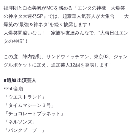
福澤朗と白石美帆がMCを務める『エンタの神様 大爆笑
の神ネタ大連発SP』では、超豪華人気芸人が大集合！ 大
爆笑の“最強＆神ネタ”を続々披露します！
大爆笑間違いなし！ 家族や友達みんなで、“大晦日はエン
タの神様”！
この度、陣内智則、サンドウィッチマン、東京03、ジャン
グルポケットに加え、追加芸人12組を発表します！
■
追加 出演芸人
※50音順
「ウエストランド」
「タイムマシーン３号」
「チョコレートプラネット」
「ネルソンズ」
「パンクブーブー」