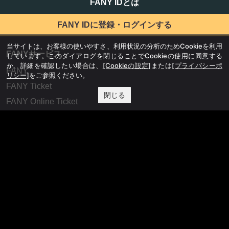
FANY IDとは
FANY IDに登録・ログインする
当サイトは、お客様の使いやすさ、利用状況の分析のためCookieを利用
FANYサービス
しています。このダイアログを閉じることでCookieの使用に同意する
か、詳細を確認したい場合は、
[Cookieの設定]
または
[プライバシーポ
FANY
リシー]
をご参照ください。
FANY Ticket
閉じる
FANY Online Ticket
FANY Channel
FANY Crowdfunding
FANY Mall
FANY Commu
法務・規約
プライバシーポリシー
反社会的勢力排除宣言